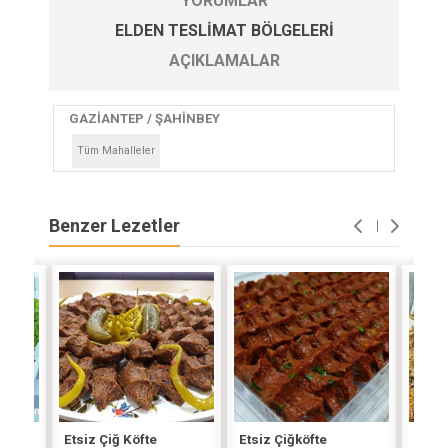
YORUMLAR
ELDEN TESLIMAT BÖLGELERI
AÇIKLAMALAR
GAZİANTEP / ŞAHİNBEY
Tüm Mahalleler
Benzer Lezetler
Etsiz
Etsiz Çiğ Köfte
Etsiz Çiğköfte
Sems