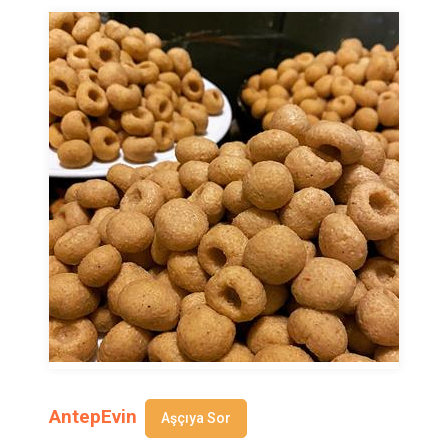
AntepEvin
Aşçıya Sor