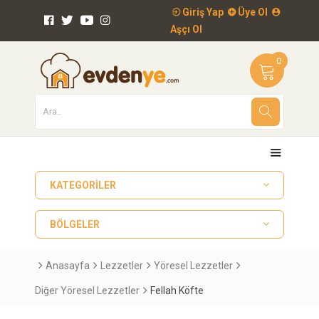
Giriş Yap
Üye Ol
Aşçı Ol
0
KATEGORILER
BÖLGELER
Anasayfa
Lezzetler
Yöresel Lezzetler
Diğer Yöresel Lezzetler
Fellah Köfte