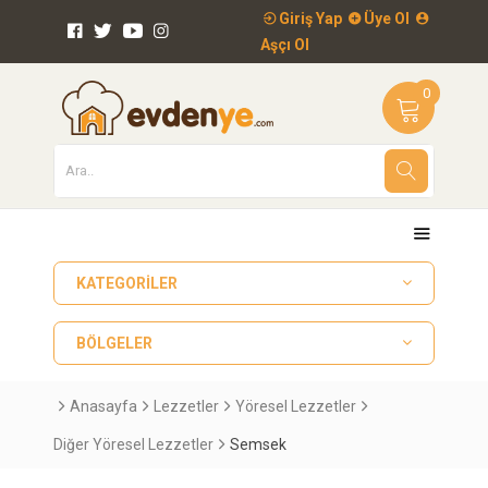
Giriş Yap
Üye Ol
Aşçı Ol
0
KATEGORILER
BÖLGELER
Anasayfa
Lezzetler
Yöresel Lezzetler
Diğer Yöresel Lezzetler
Semsek