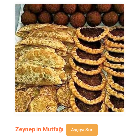
Zeynep'in Mutfağı
Aşçıya Sor