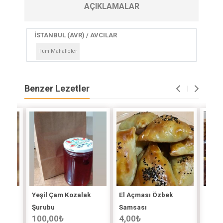
AÇIKLAMALAR
İSTANBUL (AVR) / AVCILAR
Tüm Mahalleler
Benzer Lezetler
Yeşil Çam Kozalak
El Açması Özbek
Ağzı
4,00
Şurubu
Samsası
100,00
₺
4,00
₺
Zeyne