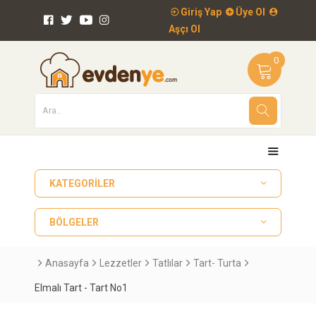
Giriş Yap
Üye Ol
Aşçı Ol
0
KATEGORILER
BÖLGELER
Anasayfa
Lezzetler
Tatlılar
Tart- Turta
Elmalı Tart - Tart No1