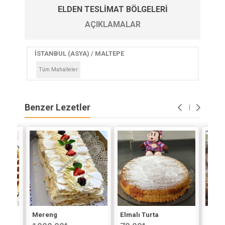
ELDEN TESLIMAT BÖLGELERI
AÇIKLAMALAR
İSTANBUL (ASYA) / MALTEPE
Tüm Mahalleler
Benzer Lezetler
 No.3
Mereng
Elmalı Turta
Elmal