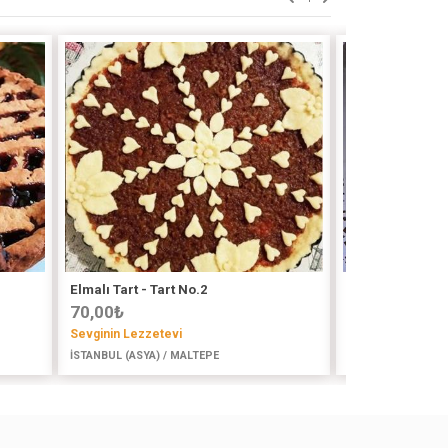
Elmalı Tart - Tart No.2
Mereng
70,00
₺
1000,00
₺
Sevginin Lezzetevi
Cakespasta
İSTANBUL (ASYA) / MALTEPE
İSTANBUL (ASYA) /