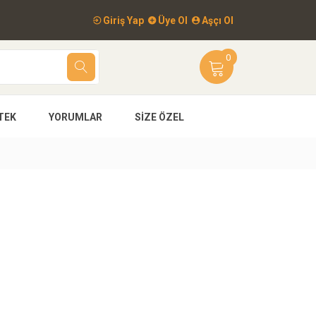
Giriş Yap
Üye Ol
Aşçı Ol
0
TEK
YORUMLAR
SIZE ÖZEL