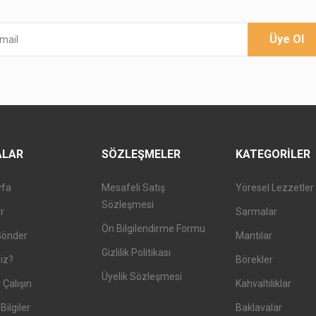
Üye Ol
ALAR
SÖZLEŞMELER
KATEGORILER
yfa
Mesafeli Satış
Yöresel Lezzetler
Sözleşmesi
er
Sarmalar
Ön Bilgilendirme Formu
Gönder
Mantılar
Gizlilik Politikası
iz?
Börekler
Üyelik Sözleşmesi
 Çalışın
Kahvaltılıklar
Bilgiler
Baklavalar