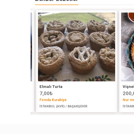
Elmalı Turta
Vişnel
7,00
₺
200,
Fırında Kurabiye
Nur mu
İSTANBUL (AVR) / BAŞAKŞEHİR
İSTANB