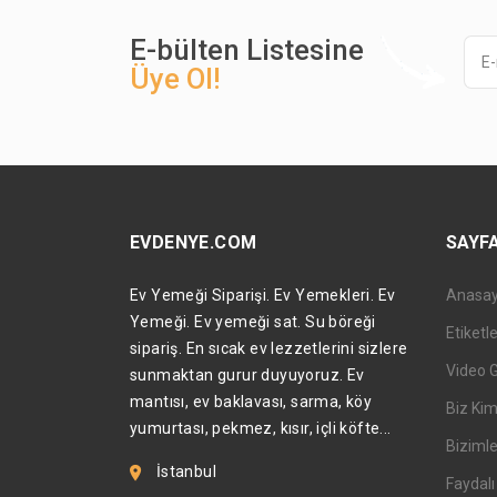
E-bülten Listesine
Üye Ol!
EVDENYE.COM
SAYF
Ev Yemeği Siparişi. Ev Yemekleri. Ev
Anasa
Yemeği. Ev yemeği sat. Su böreği
Etiketl
sipariş. En sıcak ev lezzetlerini sizlere
Video 
sunmaktan gurur duyuyoruz. Ev
mantısı, ev baklavası, sarma, köy
Biz Kim
yumurtası, pekmez, kısır, içli köfte...
Bizimle
İstanbul
Faydalı 