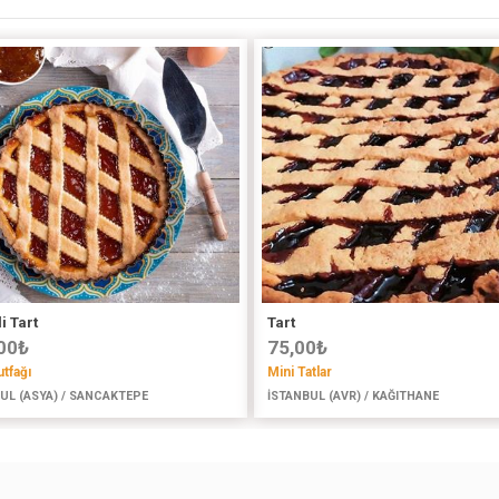
i Tart
Tart
00
₺
75,00
₺
tfağı
Mini Tatlar
UL (ASYA) / SANCAKTEPE
İSTANBUL (AVR) / KAĞITHANE