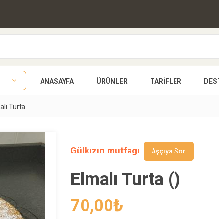
ANASAYFA
ÜRÜNLER
TARIFLER
DES
alı Turta
Gülkızın mutfagı
Aşçıya Sor
Elmalı Turta ()
70,00
₺