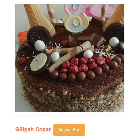
Gülşah Coşar
Aşçıya Sor