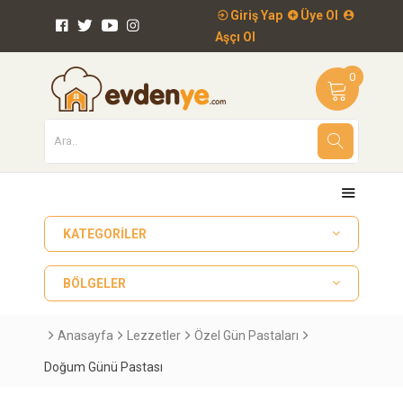
Giriş Yap
Üye Ol
Aşçı Ol
0
KATEGORILER
BÖLGELER
Anasayfa
Lezzetler
Özel Gün Pastaları
Doğum Günü Pastası