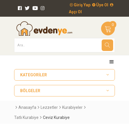
Giriş Yap
Üye Ol
Aşçı Ol
0
KATEGORILER
BÖLGELER
Anasayfa
Lezzetler
Kurabiyeler
Tatlı Kurabiye
Ceviz Kurabiye