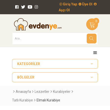
Giriş Yap
Üye Ol
Aşçı Ol
0
KATEGORILER
BÖLGELER
Anasayfa
Lezzetler
Kurabiyeler
Tatlı Kurabiye
Elmalı Kurabiye