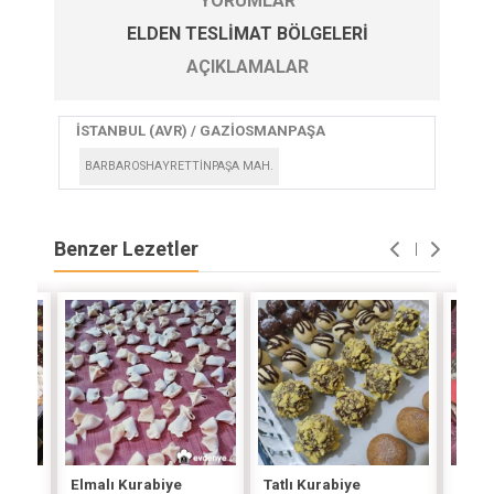
YORUMLAR
ELDEN TESLIMAT BÖLGELERI
AÇIKLAMALAR
İSTANBUL (AVR) / GAZİOSMANPAŞA
BARBAROSHAYRETTİNPAŞA MAH.
Benzer Lezetler
Elmalı Kurabiye
Tatlı Kurabiye
Şeke