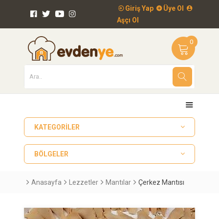
Giriş Yap
Üye Ol
Aşçı Ol
0
KATEGORILER
BÖLGELER
Anasayfa
Lezzetler
Mantılar
Çerkez Mantısı