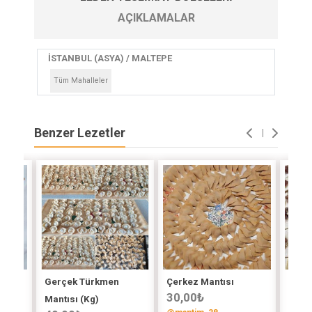
AÇIKLAMALAR
İSTANBUL (ASYA) / MALTEPE
Tüm Mahalleler
Benzer Lezetler
Gerçek Türkmen
Çerkez Mantısı
Kıyma
30,00
₺
60,
Mantısı (Kg)