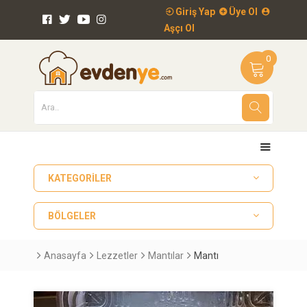
Giriş Yap
Üye Ol
Aşçı Ol
0
KATEGORILER
BÖLGELER
Anasayfa
Lezzetler
Mantılar
Mantı