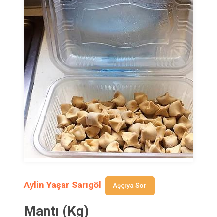
Aylin Yaşar Sarıgöl
Aşçıya Sor
Mantı (Kg)