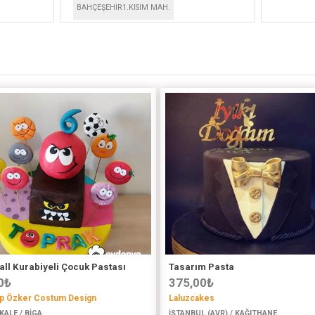
BAHÇEŞEHİR1.KISIM MAH.
all Kurabiyeli Çocuk Pastası
Tasarım Pasta
0
₺
375,00
₺
p Özker Costum Design
Laluzcakes
ALE / BİGA
İSTANBUL (AVR) / KAĞITHANE