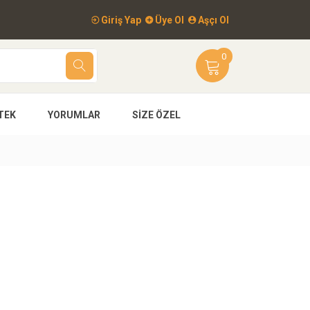
Giriş Yap
Üye Ol
Aşçı Ol
0
TEK
YORUMLAR
SIZE ÖZEL