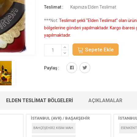
Teslimat :
Kapınıza Elden Teslimat
***Not:
Teslimat şekli "Elden Teslimat" olan ürü
bölgelerine gönderi yapılmaktadır. Kargo ibares
yapılmaktadır.
Sepete Ekle
Paylaş :
ELDEN TESLIMAT BÖLGELERI
AÇIKLAMALAR
İSTANBUL (AVR) / BAŞAKŞEHİR
İSTANBUL
BAHÇEŞEHİR2.KISIM MAH.
ESENKENT