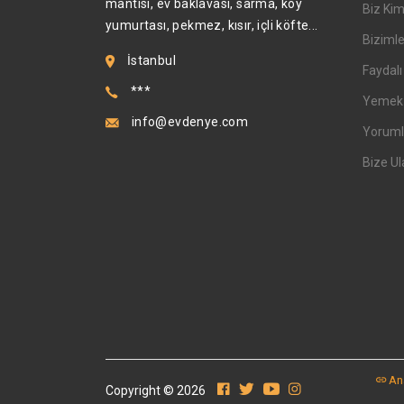
mantısı, ev baklavası, sarma, köy
Biz Kim
yumurtası, pekmez, kısır, içli köfte...
Bizimle
İstanbul
Faydalı 
***
Yemek T
info@evdenye.com
Yoruml
Bize Ul
An
Copyright © 2026