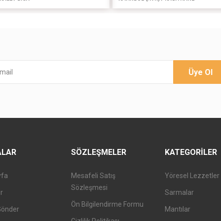
Üye Ol
ALAR
SÖZLEŞMELER
KATEGORILER
yfa
Mesafeli Satış
Yöresel Lezzetler
Sözleşmesi
er
Sarmalar
Ön Bilgilendirme Formu
Gönder
Mantılar