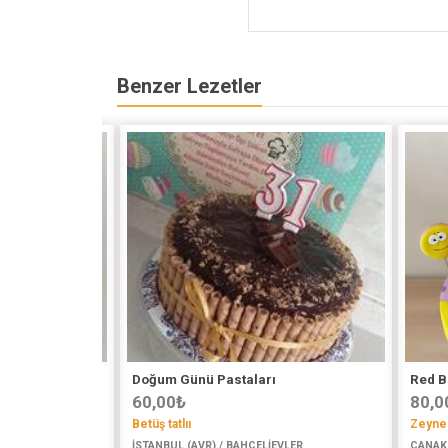
Benzer Lezetler
ız Çocuk
Doğum Günü Pastaları
Red B
60,00
₺
80,0
Betüş tatlıı
Zeyne
İSTANBUL (AVR) / BAHÇELİEVLER
ÇANAKK