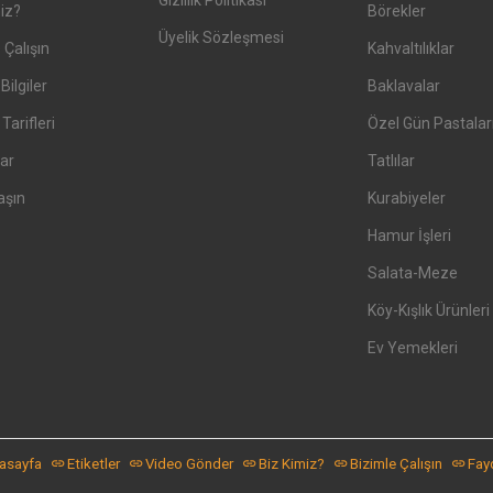
Gizlilik Politikası
iz?
Börekler
Üyelik Sözleşmesi
 Çalışın
Kahvaltılıklar
Bilgiler
Baklavalar
arifleri
Özel Gün Pastalar
ar
Tatlılar
aşın
Kurabiyeler
Hamur İşleri
Salata-Meze
Köy-Kışlık Ürünleri
Ev Yemekleri
asayfa
Etiketler
Video Gönder
Biz Kimiz?
Bizimle Çalışın
Fayd