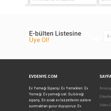
esign
E-bülten Listesine
Üye Ol!
EVDENYE.COM
SAYF
Ev Yemeği Siparişi. Ev Yemekleri. Ev
Anasa
Yemeği. Ev yemeği sat. Su böreği
Etiketl
sipariş. En sıcak ev lezzetlerini sizlere
Video 
sunmaktan gurur duyuyoruz. Ev