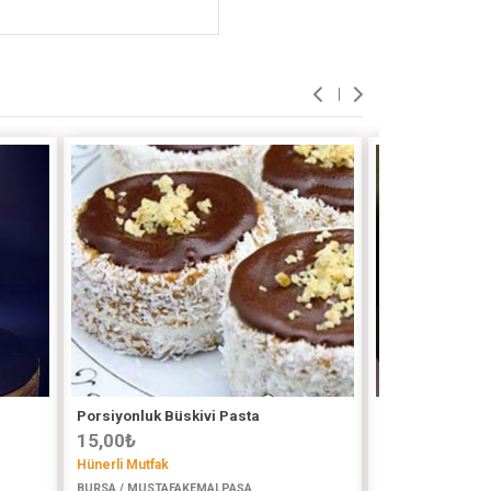
Porsiyonluk Büskivi Pasta
Ozel Gun Pasta
15,00
₺
400,00
₺
Hünerli Mutfak
Cakebrarem
BURSA / MUSTAFAKEMALPAŞA
İSTANBUL (ASYA) /