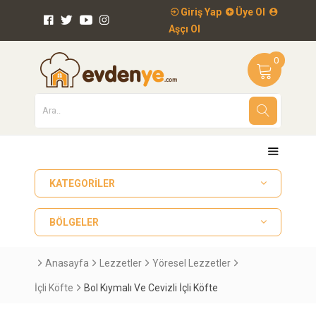
Giriş Yap
Üye Ol
Aşçı Ol
0
KATEGORILER
BÖLGELER
Anasayfa
Lezzetler
Yöresel Lezzetler
İçli Köfte
Bol Kıymalı Ve Cevizli İçli Köfte