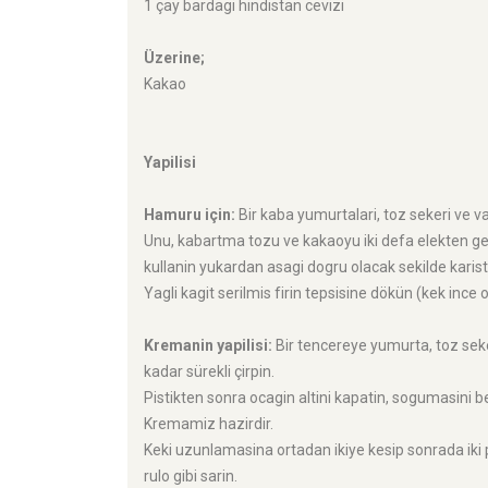
1 çay bardagi hindistan cevizi
Üzerine;
Kakao
Yapilisi
Hamuru için:
Bir kaba yumurtalari, toz sekeri ve v
Unu, kabartma tozu ve kakaoyu iki defa elekten g
kullanin yukardan asagi dogru olacak sekilde karis
Yagli kagit serilmis firin tepsisine dökün (kek ince 
Kremanin yapilisi:
Bir tencereye yumurta, toz seke
kadar sürekli çirpin.
Pistikten sonra ocagin altini kapatin, sogumasini be
Kremamiz hazirdir.
Keki uzunlamasina ortadan ikiye kesip sonrada iki p
rulo gibi sarin.