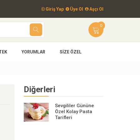
Giriş Yap
Üye Ol
Aşçı Ol
0
TEK
YORUMLAR
SIZE ÖZEL
Diğerleri
Sevgililer Gününe
Özel Kolay Pasta
Tarifleri