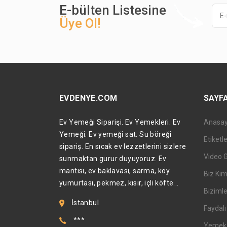
E-bülten Listesine
Üye Ol!
EVDENYE.COM
SAYF
Ev Yemeği Siparişi. Ev Yemekleri. Ev
Anasa
Yemeği. Ev yemeği sat. Su böreği
Etiketl
sipariş. En sıcak ev lezzetlerini sizlere
Video 
sunmaktan gurur duyuyoruz. Ev
mantısı, ev baklavası, sarma, köy
Biz Kim
yumurtası, pekmez, kısır, içli köfte...
Bizimle
İstanbul
Faydalı 
***
Yemek T