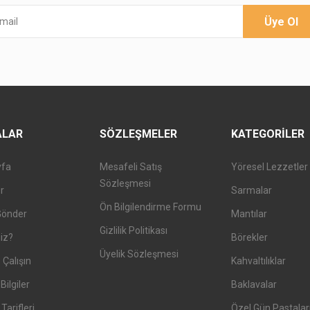
Üye Ol
ALAR
SÖZLEŞMELER
KATEGORILER
yfa
Mesafeli Satış
Yöresel Lezzetler
Sözleşmesi
er
Sarmalar
Ön Bilgilendirme Formu
Gönder
Mantılar
Gizlilik Politikası
iz?
Börekler
Üyelik Sözleşmesi
 Çalışın
Kahvaltılıklar
Bilgiler
Baklavalar
arifleri
Özel Gün Pastalar