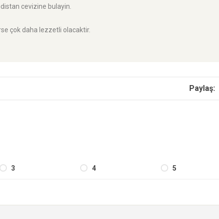
distan cevizine bulayin.
rse çok daha lezzetli olacaktir.
Paylaş:
3
4
5