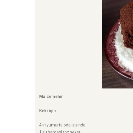
Malzemeler
Keki için
4 iri yumurta oda isisinda
1 su bardagi toz seker