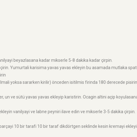
anilyayi beyazlasana kadar mikserle 5-8 dakika kadar çirpin.
eçirin. Yumurtali karisima yavas yavas ekleyin bu asamada mutlaka spat
tirin
olmali yoksa sararken kirilir) önceden isitilmis firinda 180 derecede pisirin
r, un ve sütü yavas yavas ekleyip karistirin. Ocagin altini açip koyulasan
kleyin vanilyayi ve labne peyniri ilave edin ve mikserle 3-5 dakika çirpin.
arçayi 10 bir tarafi 10 bir taraf dikdörtgen seklinde kesin kremayi ekley