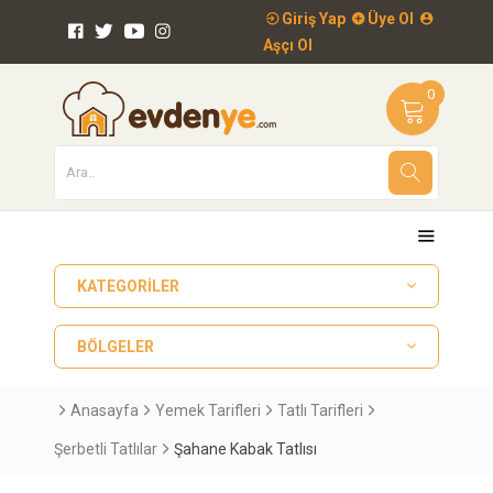
Giriş Yap
Üye Ol
Aşçı Ol
0
KATEGORILER
BÖLGELER
Anasayfa
Yemek Tarifleri
Tatlı Tarifleri
Şerbetli Tatlılar
Şahane Kabak Tatlısı