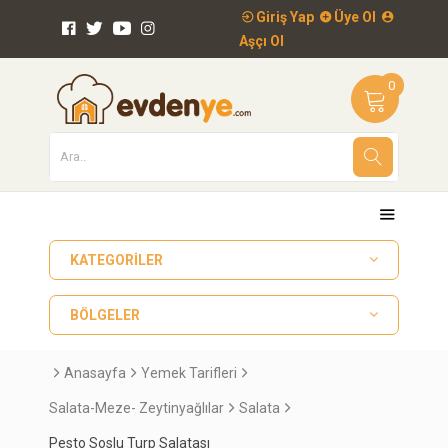
Giriş Yap
Üye Ol
Aşçı Ol
0
KATEGORILER
BÖLGELER
Anasayfa
Yemek Tarifleri
Salata-Meze- Zeytinyağlılar
Salata
Pesto Soslu Turp Salatası