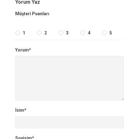
Yorum Yaz
Müşteri Puanları
1
2
3
4
5
Yorum*
İsim*
Soyisim*