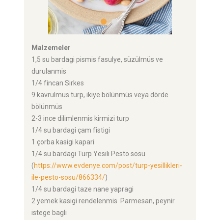
Malzemeler
1,5 su bardagi pismis fasulye, süzülmüs ve
durulanmis
1/4 fincan Sirkes
9 kavrulmus turp, ikiye bölünmüs veya dörde
bölünmüs
2-3 ince dilimlenmis kirmizi turp
1/4 su bardagi çam fistigi
1 çorba kasigi kapari
1/4 su bardagi Turp Yesili Pesto sosu
(
https://www.evdenye.com/post/turp-yesillikleri-
ile-pesto-sosu/866334/
)
1/4 su bardagi taze nane yapragi
2 yemek kasigi rendelenmis Parmesan, peynir
istege bagli