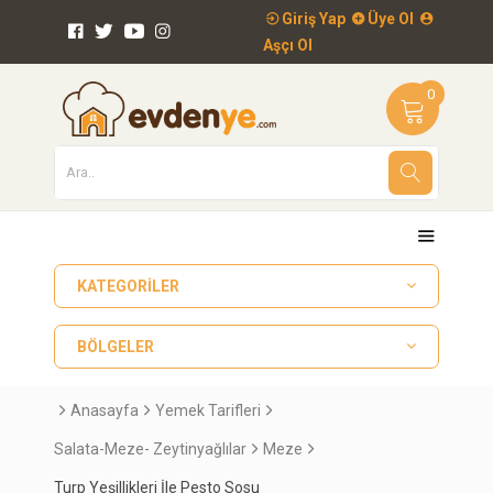
Giriş Yap
Üye Ol
Aşçı Ol
0
KATEGORILER
BÖLGELER
Anasayfa
Yemek Tarifleri
Salata-Meze- Zeytinyağlılar
Meze
Turp Yeşillikleri İle Pesto Sosu