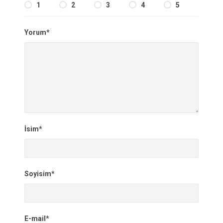
1
2
3
4
5
Yorum*
İsim*
Soyisim*
E-mail*