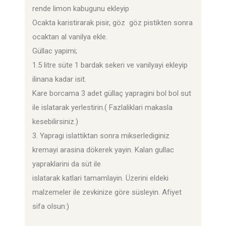
rende limon kabugunu ekleyip
Ocakta karistirarak pisir, göz göz pistikten sonra
ocaktan al vanilya ekle.
Güllac yapimi;
1.5 litre süte 1 bardak sekeri ve vanilyayi ekleyip
ilinana kadar isit.
Kare borcama 3 adet güllaç yapragini bol bol sut
ile islatarak yerlestirin.( Fazlaliklari makasla
kesebilirsiniz.)
3. Yapragi islattiktan sonra mikserlediginiz
kremayi arasina dökerek yayin. Kalan gullac
yapraklarini da süt ile
islatarak katlari tamamlayin. Üzerini eldeki
malzemeler ile zevkinize göre süsleyin. Afiyet
sifa olsun:)