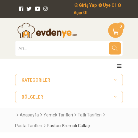
Giriş Yap
Üye Ol
Aşçı Ol
0
KATEGORILER
BÖLGELER
Anasayfa
Yemek Tarifleri
Tatlı Tarifleri
Pasta Tarifleri
Pastaci Kremalı Güllaç