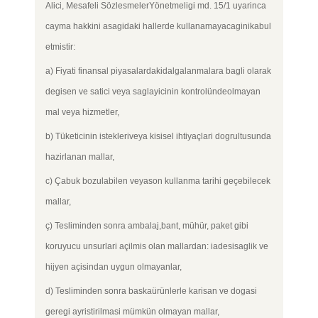
Alici, Mesafeli SözlesmelerYönetmeligi md. 15/1 uyarinca
cayma hakkini asagidaki hallerde kullanamayacaginikabul
etmistir:
a) Fiyati finansal piyasalardakidalgalanmalara bagli olarak
degisen ve satici veya saglayicinin kontrolündeolmayan
mal veya hizmetler,
b) Tüketicinin istekleriveya kisisel ihtiyaçlari dogrultusunda
hazirlanan mallar,
c) Çabuk bozulabilen veyason kullanma tarihi geçebilecek
mallar,
ç) Tesliminden sonra ambalaj,bant, mühür, paket gibi
koruyucu unsurlari açilmis olan mallardan: iadesisaglik ve
hijyen açisindan uygun olmayanlar,
d) Tesliminden sonra baskaürünlerle karisan ve dogasi
geregi ayristirilmasi mümkün olmayan mallar,