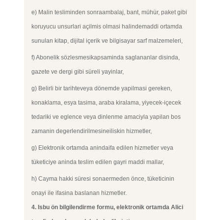
e) Malin tesliminden sonraambalaj, bant, mühür, paket gibi
koruyucu unsurlari açilmis olmasi halindemaddi ortamda
sunulan kitap, dijital içerik ve bilgisayar sarf malzemeleri,
f) Abonelik sözlesmesikapsaminda saglananlar disinda,
gazete ve dergi gibi süreli yayinlar,
g) Belirli bir tarihteveya dönemde yapilmasi gereken,
konaklama, esya tasima, araba kiralama, yiyecek-içecek
tedariki ve eglence veya dinlenme amaciyla yapilan bos
zamanin degerlendirilmesineiliskin hizmetler,
g) Elektronik ortamda anindaifa edilen hizmetler veya
tüketiciye aninda teslim edilen gayri maddi mallar,
h) Cayma hakki süresi sonaermeden önce, tüketicinin
onayi ile ifasina baslanan hizmetler.
4. Isbu ön bilgilendirme formu, elektronik ortamda Alici