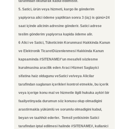
tarafindan okunarak kabul edilmistir.
5. Satici, ürün veya hizmeti, kargo ile gönderim
yapiyorsa alici ödeme yaptiktan sonra 3 (üç) is günü+24
saat içinde alicinin adresine gönderir. Satici adrese
teslim gönderim yapiyorsa kapida ödeme alir.
6 Alici ve Satici, Tüketicinin Korunmasi Hakkinda Kanun
ve Elektronik TicaretDüzenlenmesi Hakkinda Kanun
kapsaminda #SITENAME#'un mesafeli sözlesme
kurulmasina aracilik eden Araci Hizmet Saglayici
sifatina haiz oldugunu veSatici ve/veya Alicilar
tarafindan saglanan içerikleri kontrol etmekle, bu içerik
veya içerige konu mal ve hizmetle ilgili hukuka aykiri bir
faaliyetinyada durumun söz konusu olup olmadigini
arastirmakla yükümlü ve sorumlu olmadigini kabul,
beyan ve taahhüt ederler. Temsil yetkisinin Satici
tarafindan iptal edilmesi halinde #SITENAME#, kullanici