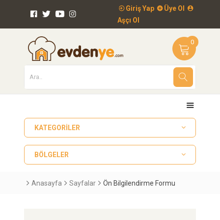
Giriş Yap
Üye Ol
Aşçı Ol
0
KATEGORILER
BÖLGELER
Anasayfa
Sayfalar
Ön Bilgilendirme Formu