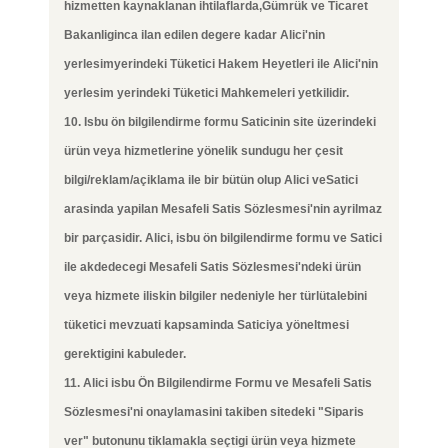
hizmetten kaynaklanan ihtilaflarda,Gümrük ve Ticaret
Bakanliginca ilan edilen degere kadar Alici'nin
yerlesimyerindeki Tüketici Hakem Heyetleri ile Alici'nin
yerlesim yerindeki Tüketici Mahkemeleri yetkilidir.
10. Isbu ön bilgilendirme formu Saticinin site üzerindeki
ürün veya hizmetlerine yönelik sundugu her çesit
bilgi/reklam/açiklama ile bir bütün olup Alici veSatici
arasinda yapilan Mesafeli Satis Sözlesmesi'nin ayrilmaz
bir parçasidir. Alici, isbu ön bilgilendirme formu ve Satici
ile akdedecegi Mesafeli Satis Sözlesmesi'ndeki ürün
veya hizmete iliskin bilgiler nedeniyle her türlütalebini
tüketici mevzuati kapsaminda Saticiya yöneltmesi
gerektigini kabuleder.
11. Alici isbu Ön Bilgilendirme Formu ve Mesafeli Satis
Sözlesmesi'ni onaylamasini takiben sitedeki "Siparis
ver" butonunu tiklamakla seçtigi ürün veya hizmete