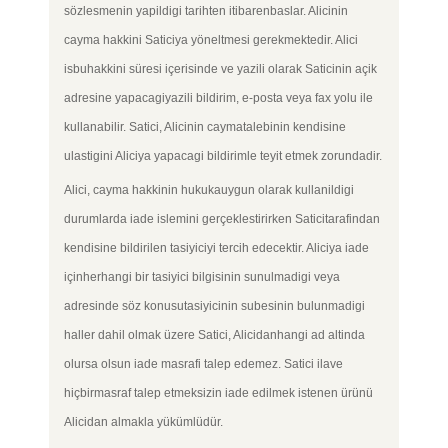
sözlesmenin yapildigi tarihten itibarenbaslar. Alicinin
cayma hakkini Saticiya yöneltmesi gerekmektedir. Alici
isbuhakkini süresi içerisinde ve yazili olarak Saticinin açik
adresine yapacagiyazili bildirim, e-posta veya fax yolu ile
kullanabilir. Satici, Alicinin caymatalebinin kendisine
ulastigini Aliciya yapacagi bildirimle teyit etmek zorundadir.
Alici, cayma hakkinin hukukauygun olarak kullanildigi
durumlarda iade islemini gerçeklestirirken Saticitarafindan
kendisine bildirilen tasiyiciyi tercih edecektir. Aliciya iade
içinherhangi bir tasiyici bilgisinin sunulmadigi veya
adresinde söz konusutasiyicinin subesinin bulunmadigi
haller dahil olmak üzere Satici, Alicidanhangi ad altinda
olursa olsun iade masrafi talep edemez. Satici ilave
hiçbirmasraf talep etmeksizin iade edilmek istenen ürünü
Alicidan almakla yükümlüdür.