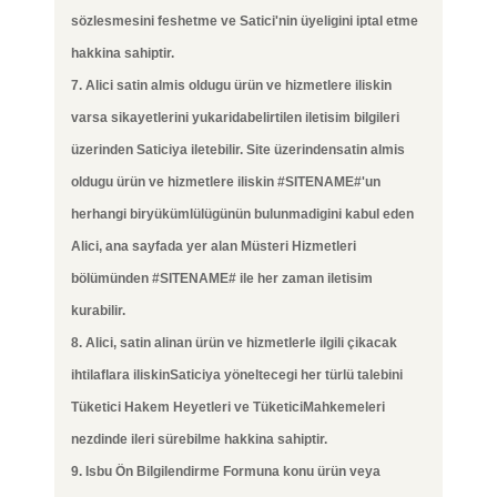
sözlesmesini feshetme ve Satici'nin üyeligini iptal etme
hakkina sahiptir.
7. Alici satin almis oldugu ürün ve hizmetlere iliskin
varsa sikayetlerini yukaridabelirtilen iletisim bilgileri
üzerinden Saticiya iletebilir. Site üzerindensatin almis
oldugu ürün ve hizmetlere iliskin #SITENAME#'un
herhangi biryükümlülügünün bulunmadigini kabul eden
Alici, ana sayfada yer alan Müsteri Hizmetleri
bölümünden #SITENAME# ile her zaman iletisim
kurabilir.
8. Alici, satin alinan ürün ve hizmetlerle ilgili çikacak
ihtilaflara iliskinSaticiya yöneltecegi her türlü talebini
Tüketici Hakem Heyetleri ve TüketiciMahkemeleri
nezdinde ileri sürebilme hakkina sahiptir.
9. Isbu Ön Bilgilendirme Formuna konu ürün veya