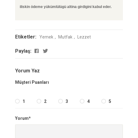
iliskin ödeme yükümlülügü altina girdigini kabul eder.
Etiketler:
Yemek
Mutfak
Lezzet
Paylaş:
Yorum Yaz
Müşteri Puanları
1
2
3
4
5
Yorum*