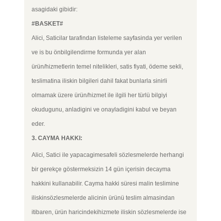
asagidaki gibidir:
#BASKET#
Alici, Saticilar tarafindan listeleme sayfasinda yer verilen
ve is bu önbilgilendirme formunda yer alan
ürün/hizmetlerin temel nitelikleri, satis fiyati, ödeme sekli,
teslimatina iliskin bilgileri dahil fakat bunlarla sinirli
olmamak üzere ürün/hizmet ile ilgili her türlü bilgiyi
okudugunu, anladigini ve onayladigini kabul ve beyan
eder.
3. CAYMA HAKKI:
Alici, Satici ile yapacagimesafeli sözlesmelerde herhangi
bir gerekçe göstermeksizin 14 gün içerisin decayma
hakkini kullanabilir. Cayma hakki süresi malin teslimine
iliskinsözlesmelerde alicinin ürünü teslim almasindan
itibaren, ürün haricindekihizmete iliskin sözlesmelerde ise