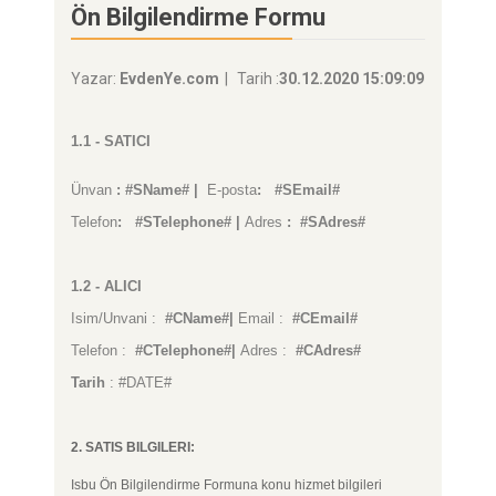
Ön Bilgilendirme Formu
Yazar:
EvdenYe.com
Tarih :
30.12.2020 15:09:09
1.1 - SATICI
Ünvan
: #SName# |
E-posta
: #SEmail#
Telefon
: #STelephone# |
Adres
: #SAdres#
1.2 - ALICI
Isim/Unvani :
#CName#|
Email :
#CEmail#
Telefon :
#CTelephone#|
Adres :
#CAdres#
Tarih
: #DATE#
2. SATIS BILGILERI:
Isbu Ön Bilgilendirme Formuna konu hizmet bilgileri