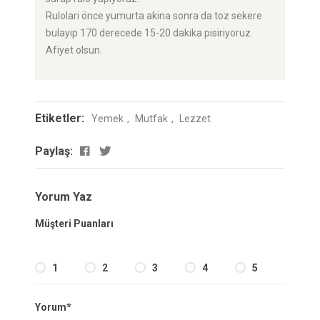
Rulolari önce yumurta akina sonra da toz sekere
bulayip 170 derecede 15-20 dakika pisiriyoruz.
Afiyet olsun.
Etiketler:
Yemek
Mutfak
Lezzet
Paylaş:
Yorum Yaz
Müşteri Puanları
1
2
3
4
5
Yorum*