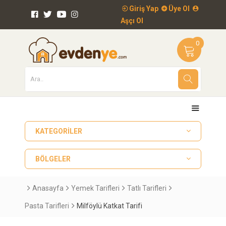
Giriş Yap
Üye Ol
Aşçı Ol
0
KATEGORILER
BÖLGELER
Anasayfa
Yemek Tarifleri
Tatlı Tarifleri
Pasta Tarifleri
Milföylü Katkat Tarifi