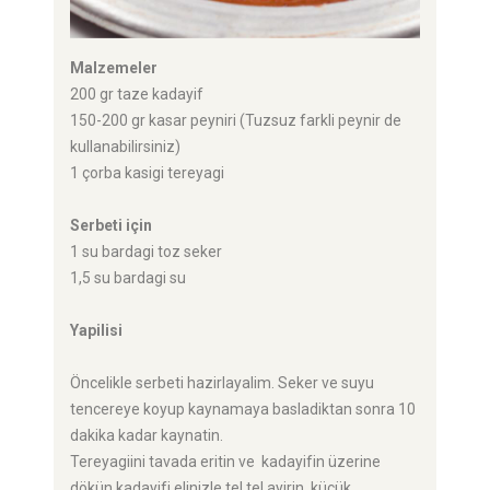
Malzemeler
200 gr taze kadayif
150-200 gr kasar peyniri (Tuzsuz farkli peynir de
kullanabilirsiniz)
1 çorba kasigi tereyagi
Serbeti için
1 su bardagi toz seker
1,5 su bardagi su
Yapilisi
Öncelikle serbeti hazirlayalim. Seker ve suyu
tencereye koyup kaynamaya basladiktan sonra 10
dakika kadar kaynatin.
Tereyagiini tavada eritin ve kadayifin üzerine
dökün kadayifi elinizle tel tel ayirin küçük