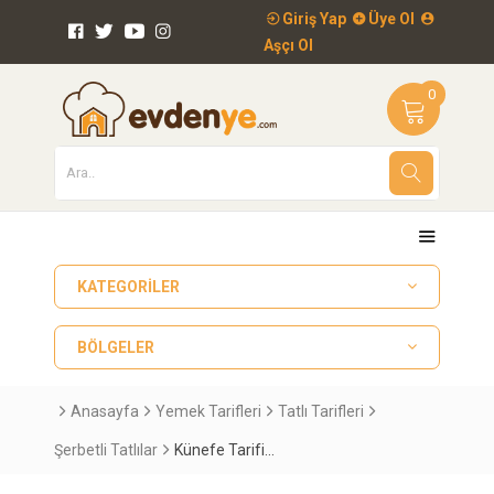
Giriş Yap
Üye Ol
Aşçı Ol
0
KATEGORILER
BÖLGELER
Anasayfa
Yemek Tarifleri
Tatlı Tarifleri
Şerbetli Tatlılar
Künefe Tarifi...