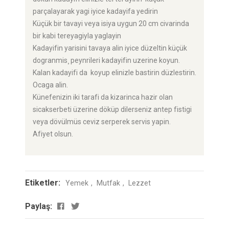
parçalayarak yagi iyice kadayifa yedirin
Küçük bir tavayi veya isiya uygun 20 cm civarinda
bir kabi tereyagiyla yaglayin
Kadayifin yarisini tavaya alin iyice düzeltin küçük
dogranmis¸ peynrileri kadayifin uzerine koyun.
Kalan kadayifi da koyup elinizle bastirin düzlestirin.
Ocaga alin.
Künefenizin iki tarafi da kizarinca hazir olan
sicakserbeti üzerine döküp dilerseniz antep fistigi
veya dövülmüs ceviz serperek servis yapin.
Afiyet olsun.
Etiketler:
Yemek
Mutfak
Lezzet
Paylaş: