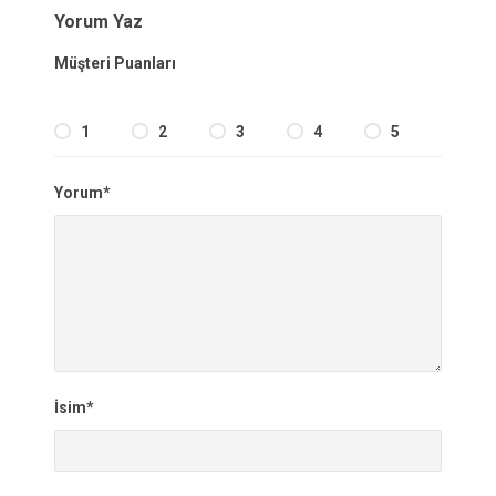
Yorum Yaz
Müşteri Puanları
1
2
3
4
5
Yorum*
İsim*