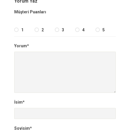
Yorum Yaz
Müşteri Puanları
1
2
3
4
5
Yorum*
İsim*
Soyisim*