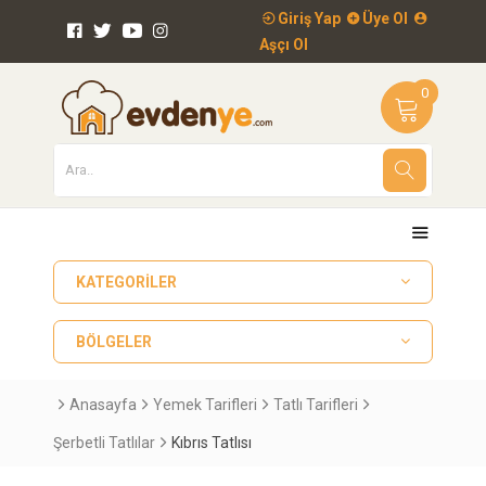
Giriş Yap
Üye Ol
Aşçı Ol
0
KATEGORILER
BÖLGELER
Anasayfa
Yemek Tarifleri
Tatlı Tarifleri
Şerbetli Tatlılar
Kıbrıs Tatlısı