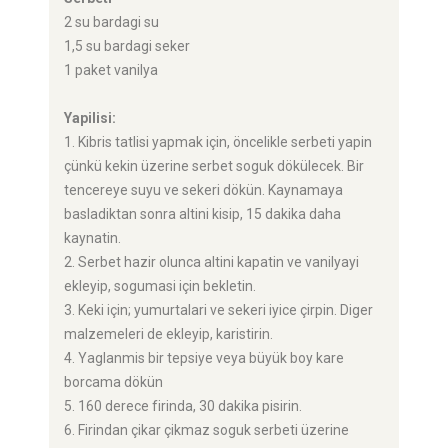
2 su bardagi su
1,5 su bardagi seker
1 paket vanilya
Yapilisi:
1. Kibris tatlisi yapmak için, öncelikle serbeti yapin
çünkü kekin üzerine serbet soguk dökülecek. Bir
tencereye suyu ve sekeri dökün. Kaynamaya
basladiktan sonra altini kisip, 15 dakika daha
kaynatin.
2. Serbet hazir olunca altini kapatin ve vanilyayi
ekleyip, sogumasi için bekletin.
3. Keki için; yumurtalari ve sekeri iyice çirpin. Diger
malzemeleri de ekleyip, karistirin.
4. Yaglanmis bir tepsiye veya büyük boy kare
borcama dökün
5. 160 derece firinda, 30 dakika pisirin.
6. Firindan çikar çikmaz soguk serbeti üzerine