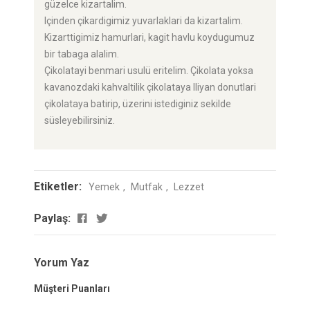
güzelce kizartalim.
Içinden çikardigimiz yuvarlaklari da kizartalim.
Kizarttigimiz hamurlari, kagit havlu koydugumuz
bir tabaga alalim.
Çikolatayi benmari usulü eritelim. Çikolata yoksa
kavanozdaki kahvaltilik çikolataya Iliyan donutlari
çikolataya batirip, üzerini istediginiz sekilde
süsleyebilirsiniz.
Etiketler:
Yemek
Mutfak
Lezzet
Paylaş:
Yorum Yaz
Müşteri Puanları