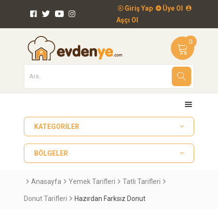
Giriş Yap
Üye Ol
Aşçı Ol
0
KATEGORILER
BÖLGELER
Anasayfa
Yemek Tarifleri
Tatlı Tarifleri
Donut Tarifleri
Hazırdan Farksız Donut