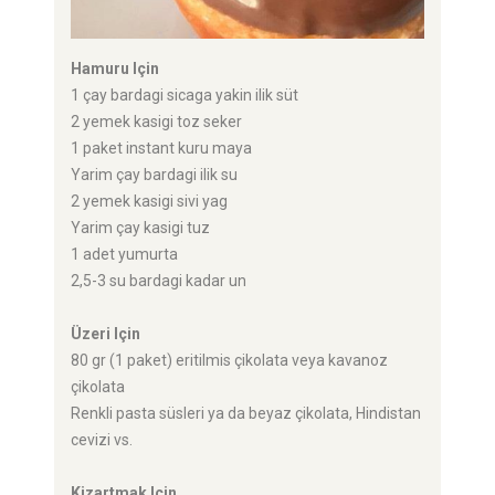
Hamuru Için
1 çay bardagi sicaga yakin ilik süt
2 yemek kasigi toz seker
1 paket instant kuru maya
Yarim çay bardagi ilik su
2 yemek kasigi sivi yag
Yarim çay kasigi tuz
1 adet yumurta
2,5-3 su bardagi kadar un
Üzeri Için
80 gr (1 paket) eritilmis çikolata veya kavanoz
çikolata
Renkli pasta süsleri ya da beyaz çikolata, Hindistan
cevizi vs.
Kizartmak Için