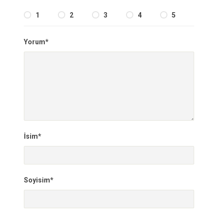
1
2
3
4
5
Yorum*
İsim*
Soyisim*