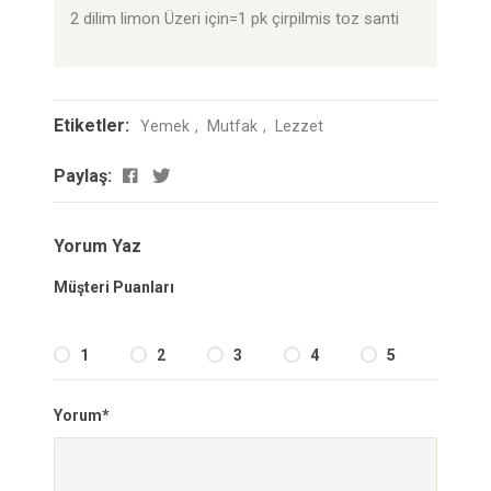
2 dilim limon Üzeri için=1 pk çirpilmis toz santi
Etiketler:
Yemek
Mutfak
Lezzet
Paylaş:
Yorum Yaz
Müşteri Puanları
1
2
3
4
5
Yorum*