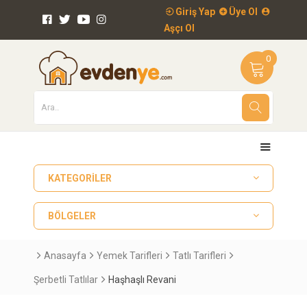
Giriş Yap
Üye Ol
Aşçı Ol
0
KATEGORILER
BÖLGELER
Anasayfa
Yemek Tarifleri
Tatlı Tarifleri
Şerbetli Tatlılar
Haşhaşlı Revani