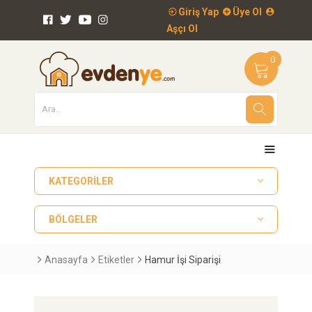
Giriş Yap
Üye Ol
Aşçı Ol
0
KATEGORILER
BÖLGELER
Anasayfa
Etiketler
Hamur İşi Siparişi