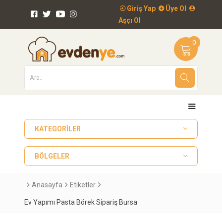
Giriş Yap
Üye Ol
Aşçı Ol
0
KATEGORILER
BÖLGELER
Anasayfa
Etiketler
Ev Yapımı Pasta Börek Sipariş Bursa