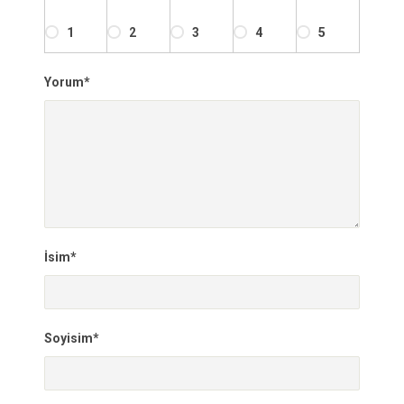
1
2
3
4
5
Yorum*
İsim*
Soyisim*