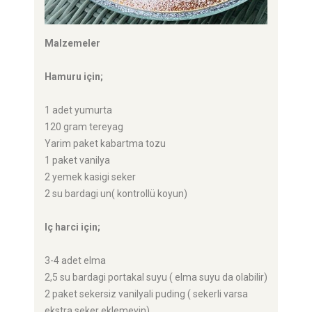
Malzemeler
Hamuru için;
1 adet yumurta
120 gram tereyag
Yarim paket kabartma tozu
1 paket vanilya
2 yemek kasigi seker
2 su bardagi un( kontrollü koyun)
Iç harci için;
3-4 adet elma
2,5 su bardagi portakal suyu ( elma suyu da olabilir)
2 paket sekersiz vanilyali puding ( sekerli varsa
ekstra seker eklemeyin)