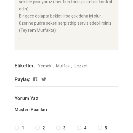
sekilde pisiriyoruz ( her firin farkli pisirebilir kontrol
edin)
Bir gece dolapta bekletilirse çok daha iyi olur .
üzerine pudra sekeri serpistirip servis edebilirsiniz.
(Teyzem Mutfakta)
.
Etiketler:
Yemek
Mutfak
Lezzet
Paylaş:
Yorum Yaz
Müşteri Puanları
1
2
3
4
5