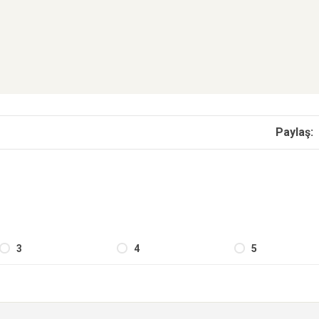
Paylaş:
3
4
5