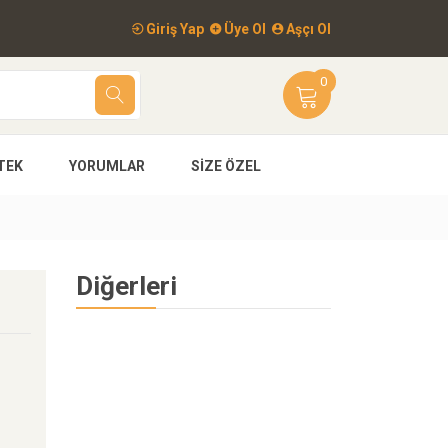
Giriş Yap
Üye Ol
Aşçı Ol
0
TEK
YORUMLAR
SIZE ÖZEL
Diğerleri