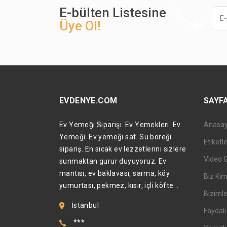
E-bülten Listesine
Üye Ol!
EVDENYE.COM
SAYF
Ev Yemeği Siparişi. Ev Yemekleri. Ev
Anasa
Yemeği. Ev yemeği sat. Su böreği
Etiketl
sipariş. En sıcak ev lezzetlerini sizlere
Video 
sunmaktan gurur duyuyoruz. Ev
mantısı, ev baklavası, sarma, köy
Biz Kim
yumurtası, pekmez, kısır, içli köfte...
Bizimle
İstanbul
Faydalı 
***