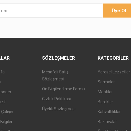
Üye Ol
ALAR
SÖZLEŞMELER
KATEGORILER
yfa
Mesafeli Satış
Yöresel Lezzetler
Sözleşmesi
er
Sarmalar
Ön Bilgilendirme Formu
Gönder
Mantılar
Gizlilik Politikası
iz?
Börekler
Üyelik Sözleşmesi
 Çalışın
Kahvaltılıklar
Bilgiler
Baklavalar