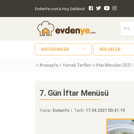
EvdenYe.com'a Hoş Geldiniz!
KATEGORILER
BÖLGELER
Anasayfa
Yemek Tarifleri
İftar Menüleri 2021
7. Gün İftar Menüsü
Yazar:
EvdenYe
Tarih :
17.04.2021 00:41:19