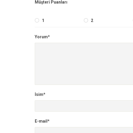
Müşteri Puanları
1
2
Yorum*
İsim*
E-mail*