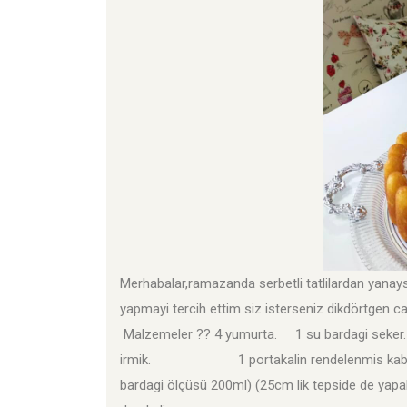
Merhabalar,ramazanda serbetli tatlilardan yanays
yapmayi tercih ettim siz isterseniz dikdörtgen ca
Malzemeler ?? 4 yumurta. 1 su bardagi se
irmik. 1 portakalin rendelenmis kabugu. 
bardagi ölçüsü 200ml) (25cm lik tepside de ya