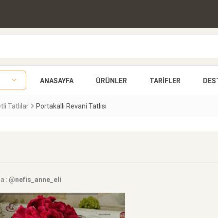
ANASAYFA
ÜRÜNLER
TARIFLER
DES
li Tatlılar
Portakallı Revani Tatlısı
a :
@nefis_anne_eli