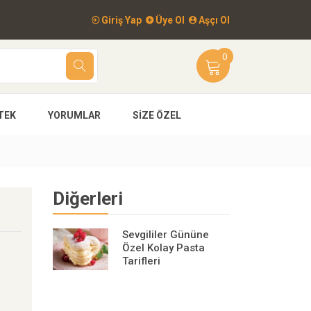
Giriş Yap
Üye Ol
Aşçı Ol
0
TEK
YORUMLAR
SIZE ÖZEL
Diğerleri
Sevgililer Gününe
Özel Kolay Pasta
Tarifleri