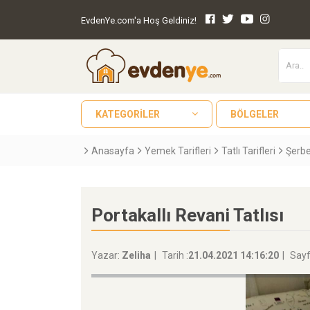
EvdenYe.com'a Hoş Geldiniz!
KATEGORILER
BÖLGELER
Anasayfa
Yemek Tarifleri
Tatlı Tarifleri
Şerbet
Portakallı Revani Tatlısı
Yazar:
Zeliha
Tarih :
21.04.2021 14:16:20
Sayf