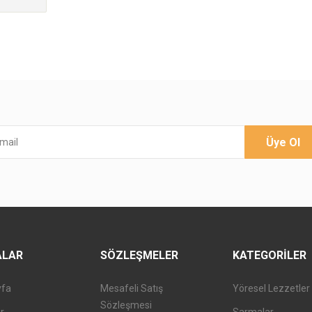
Üye Ol
ALAR
SÖZLEŞMELER
KATEGORILER
yfa
Mesafeli Satış
Yöresel Lezzetler
Sözleşmesi