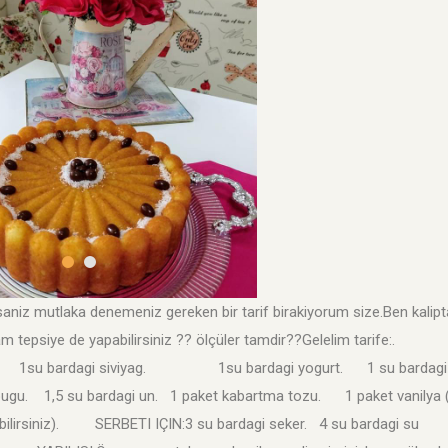
aniz mutlaka denemeniz gereken bir tarif birakiyorum size.Ben kalipt
m tepsiye de yapabilirsiniz ?? ölçüler tamdir??Gelelim tarife:.
ker. 1su bardagi siviyag. 1su bardagi yogurt. 1 su bardagi
1,5 su bardagi un. 1 paket kabartma tozu. 1 paket vanilya 
pabilirsiniz). SERBETI IÇIN:3 su bardagi seker. 4 su bardagi su