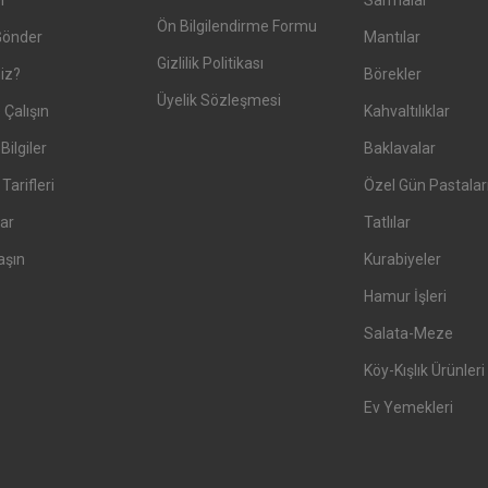
er
Sarmalar
Ön Bilgilendirme Formu
Gönder
Mantılar
Gizlilik Politikası
iz?
Börekler
Üyelik Sözleşmesi
 Çalışın
Kahvaltılıklar
Bilgiler
Baklavalar
arifleri
Özel Gün Pastalar
ar
Tatlılar
aşın
Kurabiyeler
Hamur İşleri
Salata-Meze
Köy-Kışlık Ürünleri
Ev Yemekleri