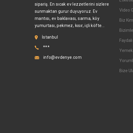
Etiketl
sipariş. En sıcak ev lezzetlerini sizlere
Video 
sunmaktan gurur duyuyoruz. Ev
mantısı, ev baklavası, sarma, köy
Biz Kim
yumurtası, pekmez, kısır, içli köfte...
Bizimle
İstanbul
Faydalı 
***
Yemek T
info@evdenye.com
Yoruml
Bize Ul