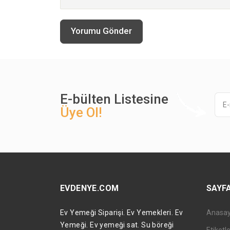
Yorumu Gönder
E-bülten Listesine
Üye Ol!
EVDENYE.COM
SAYF
Ev Yemeği Siparişi. Ev Yemekleri. Ev
Anasa
Yemeği. Ev yemeği sat. Su böreği