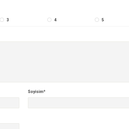
3
4
5
Soyisim*