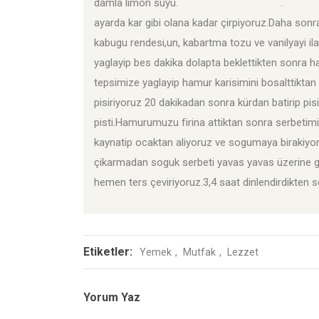
damla limon suyu. . YAPILISI:Önce 
ayarda kar gibi olana kadar çirpiyoruz.Daha sonra s
kabugu rendesi,un, kabartma tozu ve vanilyayi ila
yaglayip bes dakika dolapta beklettikten sonra h
tepsimize yaglayip hamur karisimini bosalttiktan
pisiriyoruz 20 dakikadan sonra kürdan batirip pis
pisti.Hamurumuzu firina attiktan sonra serbetimi
kaynatip ocaktan aliyoruz ve sogumaya birakiyoruz
çikarmadan soguk serbeti yavas yavas üzerine ge
hemen ters çeviriyoruz.3,4 saat dinlendirdikten son
Etiketler:
Yemek
Mutfak
Lezzet
Yorum Yaz