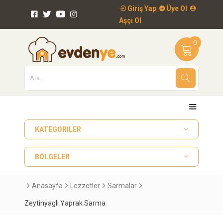
Giriş Yap
Üye Ol
Aşçı Ol
0
KATEGORILER
BÖLGELER
Anasayfa
Lezzetler
Sarmalar
Zeytinyagli Yaprak Sarma