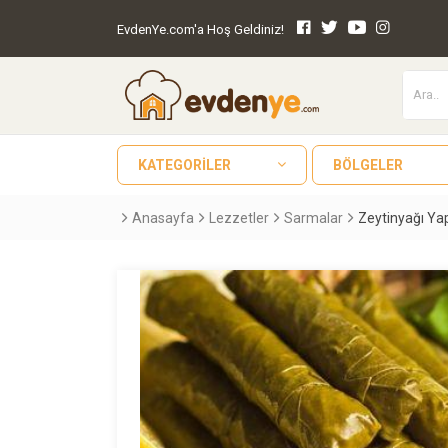
EvdenYe.com'a Hoş Geldiniz!
KATEGORILER
BÖLGELER
Anasayfa
Lezzetler
Sarmalar
Zeytinyağı Ya