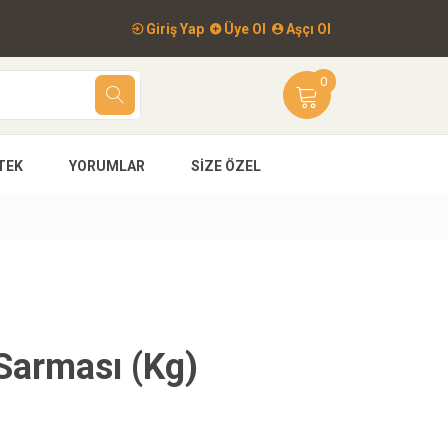
Giriş Yap
Üye Ol
Aşçı Ol
0
TEK
YORUMLAR
SIZE ÖZEL
Sarması (Kg)