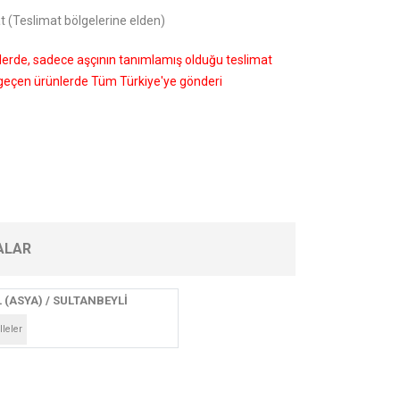
t (Teslimat bölgelerine elden)
nlerde, sadece aşçının tanımlamış olduğu teslimat
i geçen ürünlerde Tüm Türkiye'ye gönderi
ALAR
 (ASYA) / SULTANBEYLİ
leler