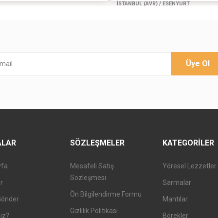
İSTANBUL (AVR) / ESENYURT
Üye Ol
ALAR
SÖZLEŞMELER
KATEGORILER
yfa
Mesafeli Satış
Yöresel Lezzetler
Sözleşmesi
er
Sarmalar
Ön Bilgilendirme Formu
Gönder
Mantılar
Gizlilik Politikası
iz?
Börekler