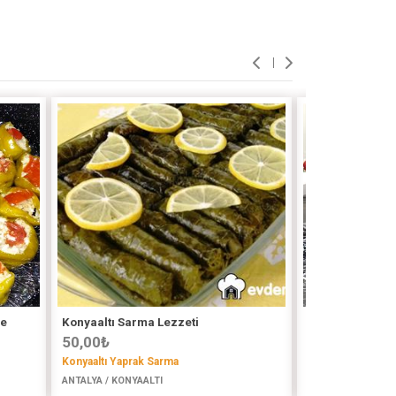
Ve
Konyaaltı Sarma Lezzeti
Yaprak Sarma
50,00
₺
80,00
₺
Konyaaltı Yaprak Sarma
Gamzekitchen
ANTALYA / KONYAALTI
İSTANBUL (ASYA) 