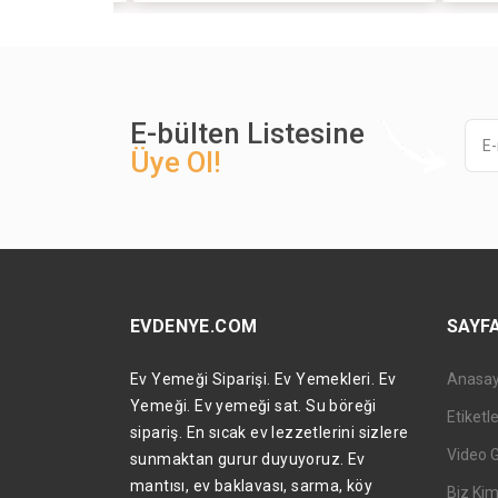
E-bülten Listesine
Üye Ol!
EVDENYE.COM
SAYF
Ev Yemeği Siparişi. Ev Yemekleri. Ev
Anasa
Yemeği. Ev yemeği sat. Su böreği
Etiketl
sipariş. En sıcak ev lezzetlerini sizlere
Video 
sunmaktan gurur duyuyoruz. Ev
mantısı, ev baklavası, sarma, köy
Biz Kim