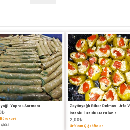
nyağlı Yaprak Sarması
Zeytinyağlı Biber Dolması Urfa 
0
₺
İstanbul Usulü Hazırlanır
 Börekevi
2,00
₺
 ÇİĞLİ
Urfa'dan Çiğköfteler