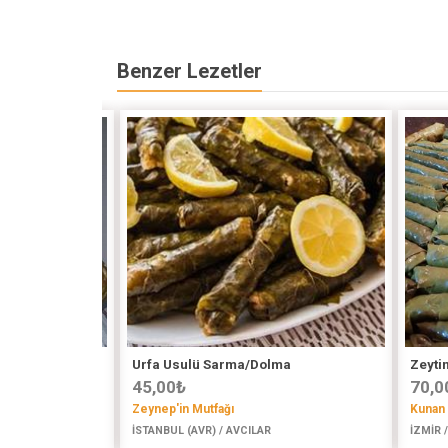
Benzer Lezetler
Urfa Usulü Sarma/Dolma
Zeyti
45,00
₺
70,0
Zeynep'in Mutfağı
Kunan
BEYLİ
İSTANBUL (AVR) / AVCILAR
İZMİR /