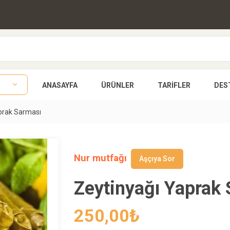
ANASAYFA
ÜRÜNLER
TARIFLER
DES
prak Sarması
Nur mutfağı
Aşçıya Sor
Zeytinyağı Yaprak 
250,00
₺