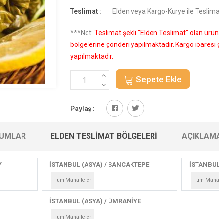
Teslimat :
Elden veya Kargo-Kurye ile Teslima
***Not:
Teslimat şekli "Elden Teslimat" olan ürü
bölgelerine gönderi yapılmaktadır. Kargo ibares
yapılmaktadır.
Sepete Ekle
Paylaş :
UMLAR
ELDEN TESLIMAT BÖLGELERI
AÇIKLAM
Y
İSTANBUL (ASYA) / SANCAKTEPE
İSTANBUL
Tüm Mahalleler
Tüm Mahal
İSTANBUL (ASYA) / ÜMRANİYE
Tüm Mahalleler