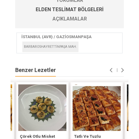
YORUMLAR
ELDEN TESLIMAT BÖLGELERI
AÇIKLAMALAR
İSTANBUL (AVR) / GAZİOSMANPAŞA
BARBAROSHAYRETTİNPAŞA MAH.
Benzer Lezetler
Çörek Otlu Misket
Tatlı Ve Tuzlu
Tuzl