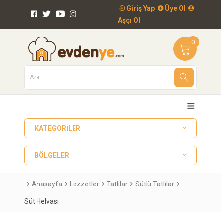
Giriş Yap
Üye Ol
Aşçı Ol
0
KATEGORILER
BÖLGELER
Anasayfa
Lezzetler
Tatlılar
Sütlü Tatlılar
Süt Helvası