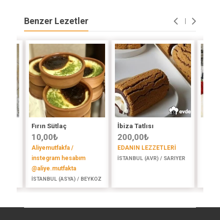
Benzer Lezetler
Fırın Sütlaç
İbiza Tatlısı
Sütla
10,00
₺
200,00
₺
15,
Aliyemutfakfa /
EDANIN LEZZETLERİ
@Lez
instegram hesabım
İSTANBUL (AVR) / SARIYER
İSTAN
@aliye.mutfakta
GAZİ
İSTANBUL (ASYA) / BEYKOZ