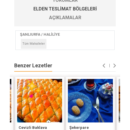
YORUMLAR
ELDEN TESLIMAT BÖLGELERI
AÇIKLAMALAR
ŞANLIURFA / HALİLİYE
Tüm Mahalleler
Benzer Lezetler
ı
Cevizli Baklava
Şekerpare
Bal P