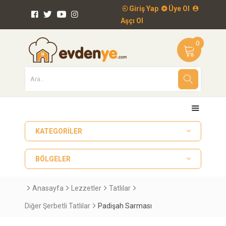
Giriş Yap
Üye Ol
Aşçı Ol
0
KATEGORILER
BÖLGELER
Anasayfa
Lezzetler
Tatlılar
Diğer Şerbetli Tatlılar
Padişah Sarması