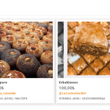
pare
Evbaklavası
0
₺
100,00
₺
ca_sunumlar
@Lezzetevinizde0
UL (ASYA) / MALTEPE
İSTANBUL (AVR) / GAZİOSMANPAŞA