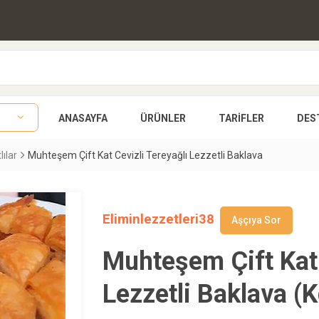
ANASAYFA
ÜRÜNLER
TARIFLER
DES
lılar
Muhteşem Çift Kat Cevizli Tereyağlı Lezzetli Baklava
Eliminlezzetleri38
Aşçıya Sor
Muhteşem Çift Kat 
Lezzetli Baklava (K