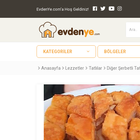
EvdenYe.com'a Hoş Geldiniz!
KATEGORILER
BÖLGELER
Anasayfa
Lezzetler
Tatlılar
Diğer Şerbetli Tat