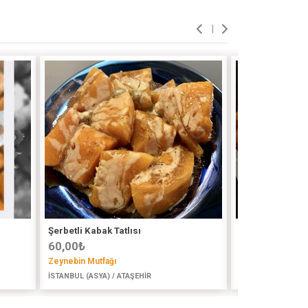
Şerbetli Kabak Tatlısı
Haşhaşlı Revan
60,00
₺
170,00
₺
Zeynebin Mutfağı
Gülşah Coşar
İSTANBUL (ASYA) / ATAŞEHİR
İSTANBUL (ASYA) /