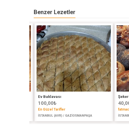
Benzer Lezetler
Ev Baklavası
Şeker
100,00
₺
40,0
En Güzel Tarifler
fatma
İSTANBUL (AVR) / GAZİOSMANPAŞA
İSTANB