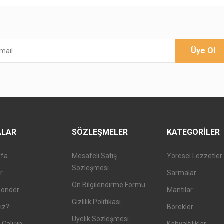
Üye Ol
ALAR
SÖZLEŞMELER
KATEGORILER
yfa
Mesafeli Satış
Yöresel Lezzetler
Sözleşmesi
er
Sarmalar
Ön Bilgilendirme Formu
Gönder
Mantılar
Gizlilik Politikası
iz?
Börekler
Üyelik Sözleşmesi
 Çalışın
Kahvaltılıklar