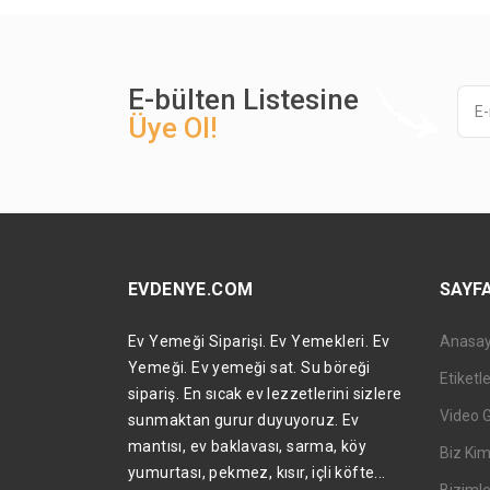
E-bülten Listesine
Üye Ol!
EVDENYE.COM
SAYF
Ev Yemeği Siparişi. Ev Yemekleri. Ev
Anasa
Yemeği. Ev yemeği sat. Su böreği
Etiketl
sipariş. En sıcak ev lezzetlerini sizlere
Video 
sunmaktan gurur duyuyoruz. Ev
mantısı, ev baklavası, sarma, köy
Biz Kim
yumurtası, pekmez, kısır, içli köfte...
Bizimle