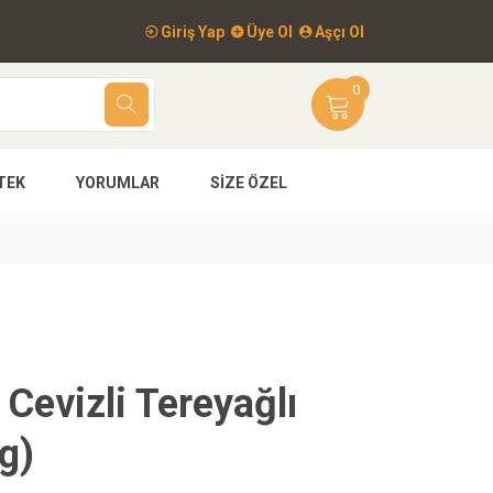
Giriş Yap
Üye Ol
Aşçı Ol
0
TEK
YORUMLAR
SIZE ÖZEL
Cevizli Tereyağlı
g)