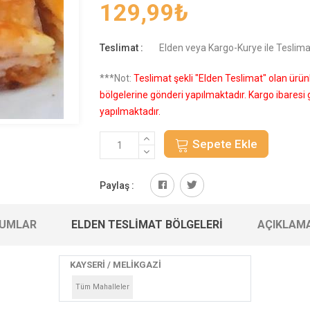
129,99
₺
Teslimat :
Elden veya Kargo-Kurye ile Teslima
***Not:
Teslimat şekli "Elden Teslimat" olan ürü
bölgelerine gönderi yapılmaktadır. Kargo ibares
yapılmaktadır.
Sepete Ekle
Paylaş :
UMLAR
ELDEN TESLIMAT BÖLGELERI
AÇIKLAM
KAYSERİ / MELİKGAZİ
Tüm Mahalleler