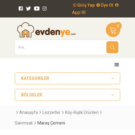
Giriş Yap
Üye Ol
Aşçı Ol
0
KATEGORILER
BÖLGELER
Anasayfa
Lezzetler
Köy-Kışlık Ürünleri
Sarımsak
Maraş Çemeni