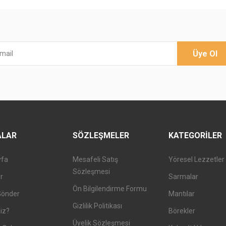
Üye Ol
ALAR
SÖZLEŞMELER
KATEGORILER
yfa
Mesafeli Satış
Yöresel Lezzetler
Sözleşmesi
er
Sarmalar
Ön Bilgilendirme Formu
Gönder
Mantılar
Gizlilik Politikası
iz?
Börekler
Üyelik Sözleşmesi