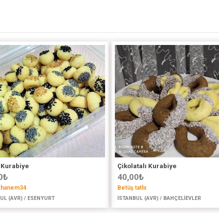
 Kurabiye
Çikolatalı Kurabiye
0
₺
40,00
₺
khanem34
Betüş tatlıı
UL (AVR) / ESENYURT
İSTANBUL (AVR) / BAHÇELİEVLER