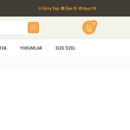
Giriş Yap
Üye Ol
Aşçı Ol
0
TEK
YORUMLAR
SIZE ÖZEL