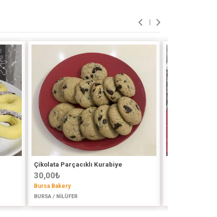
Çikolata Parçacıklı Kurabiye
Tuzlu Kurabiye
30,00
₺
40,00
₺
Bursa Bakery
Sedanın Mutfağı
BURSA / NİLÜFER
İSTANBUL (ASYA) 