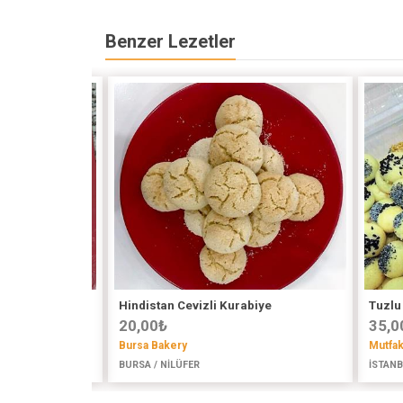
Benzer Lezetler
Hindistan Cevizli Kurabiye
Tuzlu
20,00
₺
35,0
Bursa Bakery
Mutfa
YE
BURSA / NİLÜFER
İSTANB