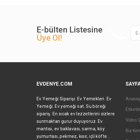
E-bülten Listesine
Üye Ol!
EVDENYE.COM
SAYF
Ev Yemeği Siparişi. Ev Yemekleri. Ev
Anasa
Yemeği. Ev yemeği sat. Su böreği
Etiketl
sipariş. En sıcak ev lezzetlerini sizlere
Video 
sunmaktan gurur duyuyoruz. Ev
mantısı, ev baklavası, sarma, köy
Biz Kim
yumurtası, pekmez, kısır, içli köfte...