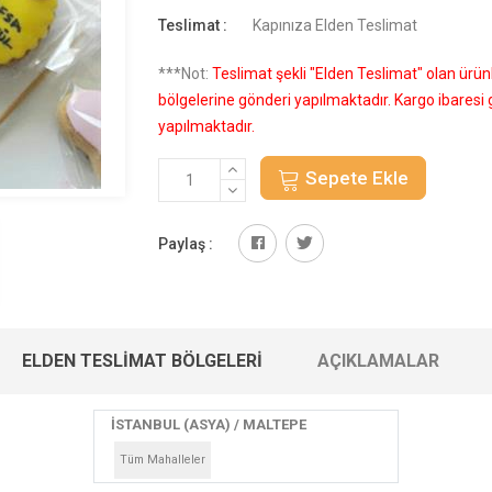
Teslimat :
Kapınıza Elden Teslimat
***Not:
Teslimat şekli "Elden Teslimat" olan ürü
bölgelerine gönderi yapılmaktadır. Kargo ibares
yapılmaktadır.
Sepete Ekle
Paylaş :
ELDEN TESLIMAT BÖLGELERI
AÇIKLAMALAR
İSTANBUL (ASYA) / MALTEPE
Tüm Mahalleler