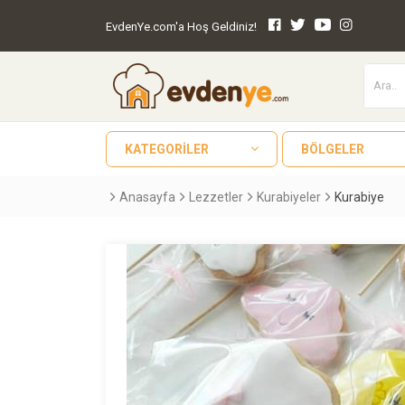
EvdenYe.com'a Hoş Geldiniz!
KATEGORILER
BÖLGELER
Anasayfa
Lezzetler
Kurabiyeler
Kurabiye