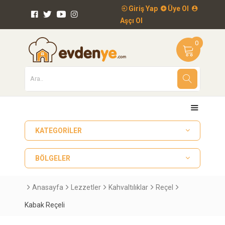
Giriş Yap
Üye Ol
Aşçı Ol
0
KATEGORILER
BÖLGELER
Anasayfa
Lezzetler
Kahvaltılıklar
Reçel
Kabak Reçeli