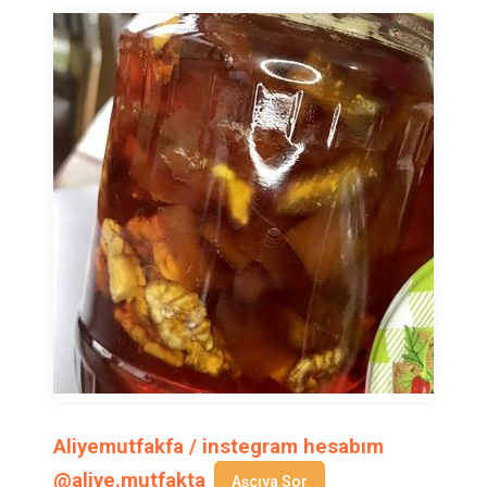
Aliyemutfakfa / instegram hesabım
@aliye.mutfakta
Aşçıya Sor