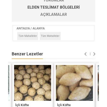
YORUMLAR
ELDEN TESLIMAT BÖLGELERI
AÇIKLAMALAR
ANTALYA / ALANYA
Tüm Mahalleler
Tüm Mahalleler
Benzer Lezetler
İçli Köfte
İçli Köfte
İçli 