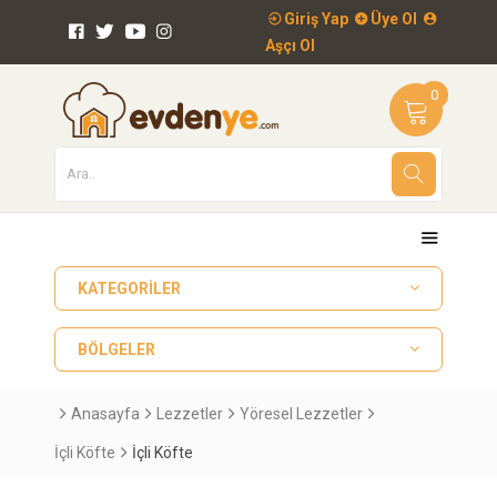
Giriş Yap
Üye Ol
Aşçı Ol
0
KATEGORILER
BÖLGELER
Anasayfa
Lezzetler
Yöresel Lezzetler
İçli Köfte
İçli Köfte