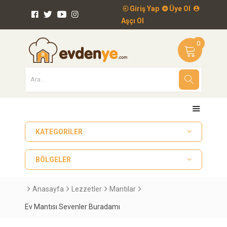
Giriş Yap
Üye Ol
Aşçı Ol
0
KATEGORILER
BÖLGELER
Anasayfa
Lezzetler
Mantılar
Ev Mantısı Sevenler Buradamı