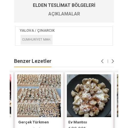
ELDEN TESLIMAT BÖLGELERI
AÇIKLAMALAR
YALOVA / ÇINARCIK
CUMHURİYET MAH.
Benzer Lezetler
ntısı
Gerçek Türkmen
Ev Mantısı
Ev Ma