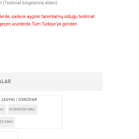
t (Teslimat bölgelerine elden)
nlerde, sadece aşçının tanımlamış olduğu teslimat
i geçen ürünlerde Tüm Türkiye'ye gönderi
ALAR
 (ASYA) / ÜSKÜDAR
AH.
ACIBADEM MAH.
DE MAH.