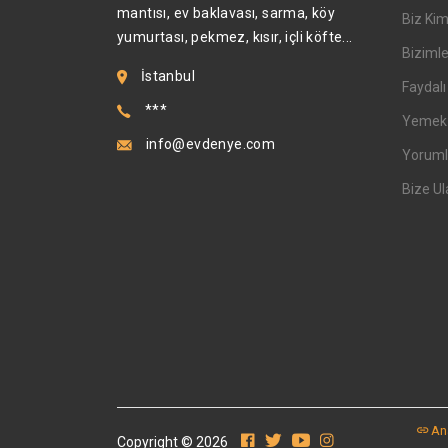
mantısı, ev baklavası, sarma, köy
Biz Kim
yumurtası, pekmez, kısır, içli köfte...
Bizimle
İstanbul
Faydalı 
***
Yemek T
info@evdenye.com
Yoruml
Bize Ul
An
Copyright © 2026