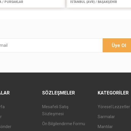
A / PURSAKLAR
İSTANBUL (AVR) / BAŞAKŞEHİR
Üye Ol
ALAR
SÖZLEŞMELER
KATEGORILER
yfa
Mesafeli Satış
Yöresel Lezzetler
Sözleşmesi
er
Sarmalar
Ön Bilgilendirme Formu
Gönder
Mantılar