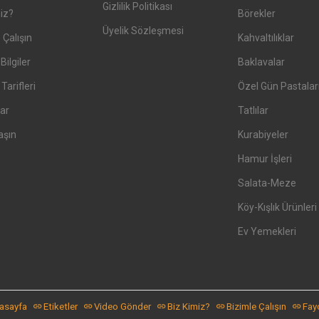
Gizlilik Politikası
iz?
Börekler
Üyelik Sözleşmesi
 Çalışın
Kahvaltılıklar
Bilgiler
Baklavalar
arifleri
Özel Gün Pastalar
ar
Tatlılar
aşın
Kurabiyeler
Hamur İşleri
Salata-Meze
Köy-Kışlık Ürünleri
Ev Yemekleri
asayfa
Etiketler
Video Gönder
Biz Kimiz?
Bizimle Çalışın
Fayd