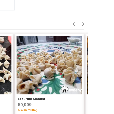
Erzurum Mantısı
Kayseri Mantıs
50,00
₺
90,00
₺
hilal'in mutfağı
melosunmutfag