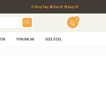
Giriş Yap
Üye Ol
Aşçı Ol
0
TEK
YORUMLAR
SIZE ÖZEL