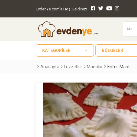
EvdenYe.com'a Hoş Geldiniz!
KATEGORILER
BÖLGELER
Anasayfa
Lezzetler
Mantılar
Enfes Mantı