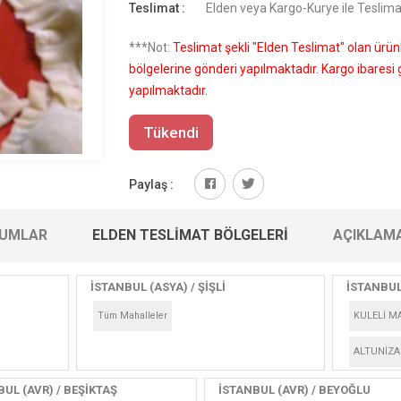
Teslimat :
Elden veya Kargo-Kurye ile Teslima
***Not:
Teslimat şekli "Elden Teslimat" olan ürü
bölgelerine gönderi yapılmaktadır. Kargo ibares
yapılmaktadır.
Tükendi
Paylaş :
UMLAR
ELDEN TESLIMAT BÖLGELERI
AÇIKLAM
İSTANBUL (ASYA) / ŞİŞLİ
İSTANBUL
Tüm Mahalleler
KULELİ M
ALTUNİZA
UL (AVR) / BEŞİKTAŞ
İSTANBUL (AVR) / BEYOĞLU