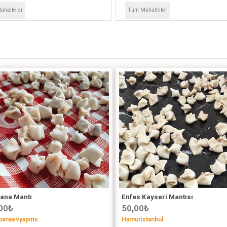
halleler
Tüm Mahalleler
ana Mantı
Enfes Kayseri Mantısı
00
₺
50,00
₺
banaevyapımı
Hamuristanbul