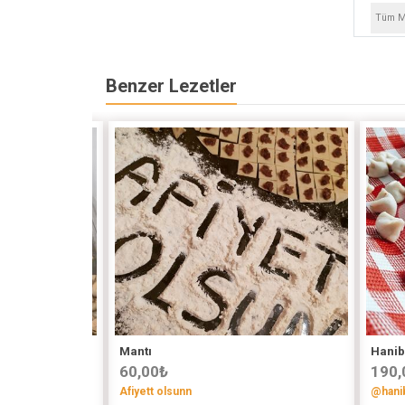
Tüm Ma
Benzer Lezetler
Mantı
Hanib
60,00
₺
190,
Afiyett olsunn
@hani