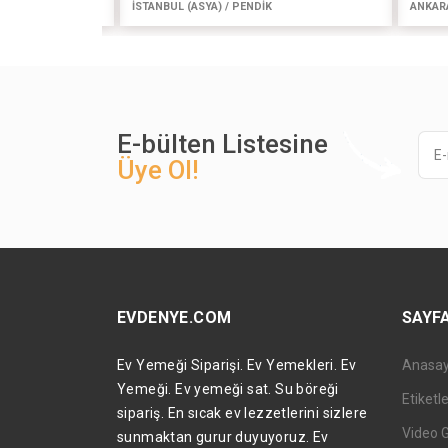
İSTANBUL (ASYA) / PENDİK
ANKAR
E-bülten Listesine
Üye Ol!
EVDENYE.COM
SAYF
Ev Yemeği Siparişi. Ev Yemekleri. Ev
Anasa
Yemeği. Ev yemeği sat. Su böreği
Etiketl
sipariş. En sıcak ev lezzetlerini sizlere
Video 
sunmaktan gurur duyuyoruz. Ev