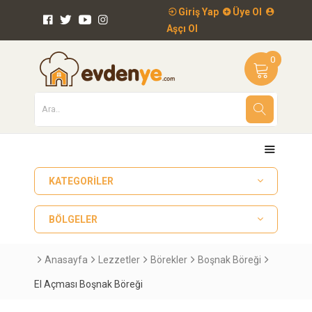
Giriş Yap
Üye Ol
Aşçı Ol
0
KATEGORILER
BÖLGELER
Anasayfa
Lezzetler
Börekler
Boşnak Böreği
El Açması Boşnak Böreği