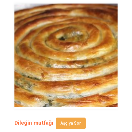
Dileğin mutfağı
Aşçıya Sor