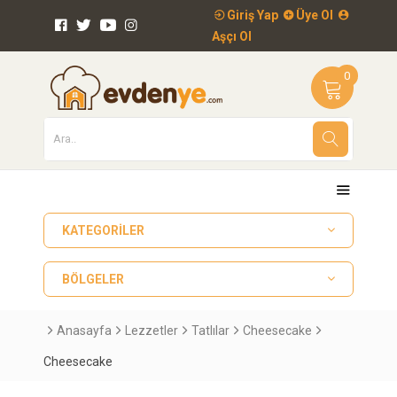
Giriş Yap
Üye Ol
Aşçı Ol
0
KATEGORILER
BÖLGELER
Anasayfa
Lezzetler
Tatlılar
Cheesecake
Cheesecake