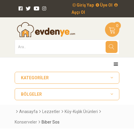
Giriş Yap
Üye Ol
Aşçı Ol
0
KATEGORILER
BÖLGELER
Anasayfa
Lezzetler
Köy-Kışlık Ürünleri
Konserveler
Biber Sos