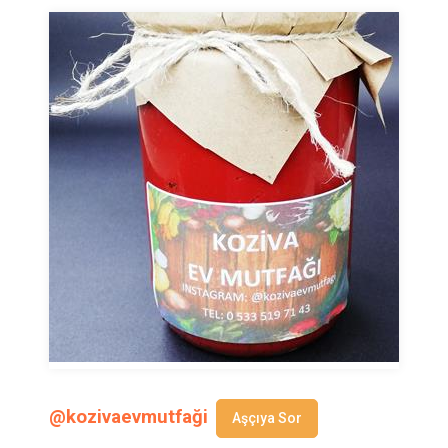
@kozivaevmutfaği
Aşçıya Sor