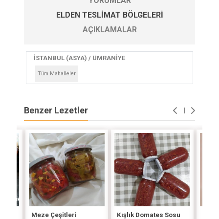
YORUMLAR
ELDEN TESLIMAT BÖLGELERI
AÇIKLAMALAR
İSTANBUL (ASYA) / ÜMRANİYE
Tüm Mahalleler
Benzer Lezetler
i
Meze Çeşitleri
Kışlık Domates Sosu
İlikl