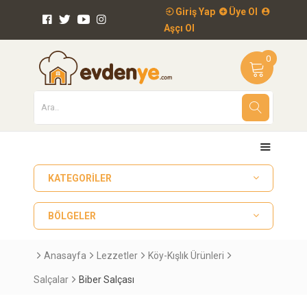
Giriş Yap
Üye Ol
Aşçı Ol
0
KATEGORILER
BÖLGELER
Anasayfa
Lezzetler
Köy-Kışlık Ürünleri
Salçalar
Biber Salçası