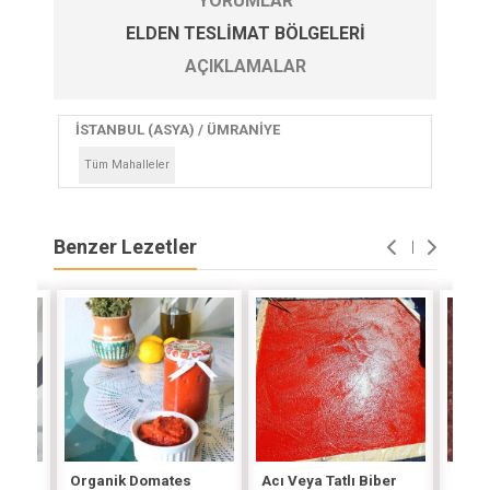
YORUMLAR
ELDEN TESLIMAT BÖLGELERI
AÇIKLAMALAR
İSTANBUL (ASYA) / ÜMRANİYE
Tüm Mahalleler
Benzer Lezetler
tes
Organik Domates
Acı Veya Tatlı Biber
İsot