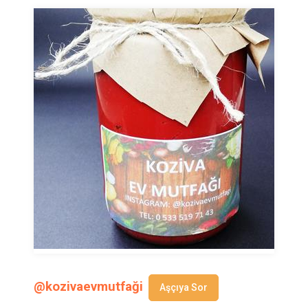
@kozivaevmutfaği
Aşçıya Sor