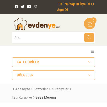
Giriş Yap
Üye Ol
Aşçı Ol
0
KATEGORILER
BÖLGELER
Anasayfa
Lezzetler
Kurabiyeler
Tatlı Kurabiye
Beze Mereng