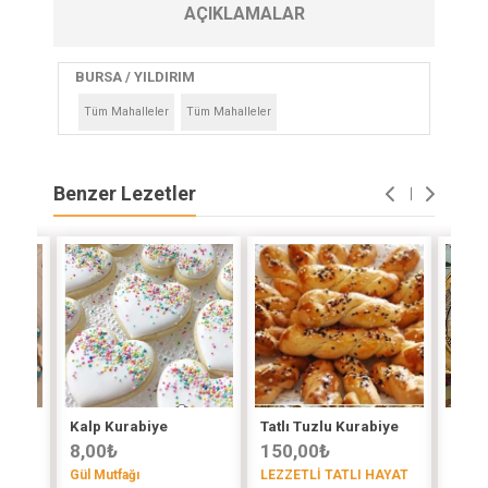
AÇIKLAMALAR
BURSA / YILDIRIM
Tüm Mahalleler
Tüm Mahalleler
Benzer Lezetler
Kalp Kurabiye
Tatlı Tuzlu Kurabiye
Elmal
8,00
₺
150,00
₺
40,
Gül Mutfağı
LEZZETLİ TATLI HAYAT
Zeyne