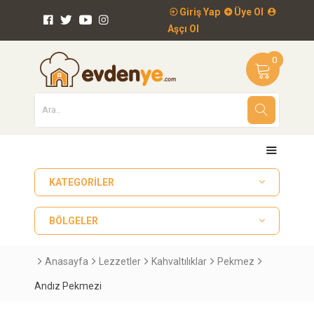
Giriş Yap
Üye Ol
Aşçı Ol
0
KATEGORILER
BÖLGELER
Anasayfa
Lezzetler
Kahvaltılıklar
Pekmez
Andız Pekmezi