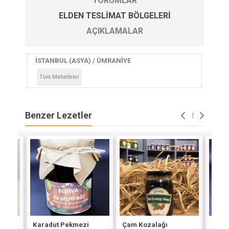
YORUMLAR
ELDEN TESLIMAT BÖLGELERI
AÇIKLAMALAR
İSTANBUL (ASYA) / ÜMRANİYE
Tüm Mahalleler
Benzer Lezetler
Karadut Pekmezi
Çam Kozalağı
Keçi