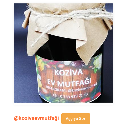
@kozivaevmutfaği
Aşçıya Sor