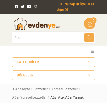
Giriş Yap
Üye Ol
Aşçı Ol
0
KATEGORILER
BÖLGELER
Anasayfa
Lezzetler
Yöresel Lezzetler
Diğer Yöresel Lezzetler
Ağzı Açık Ağzı Yumuk