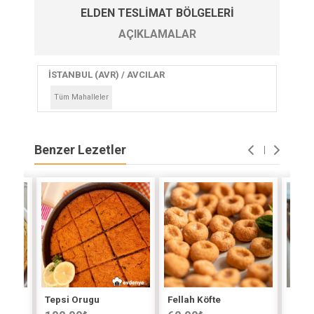
ELDEN TESLIMAT BÖLGELERI
AÇIKLAMALAR
İSTANBUL (AVR) / AVCILAR
Tüm Mahalleler
Benzer Lezetler
Tepsi Orugu
Fellah Köfte
Doma