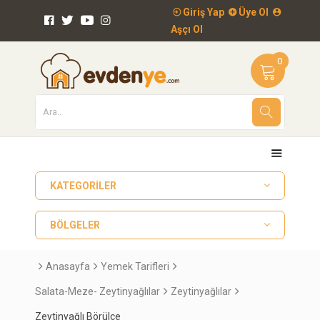
Giriş Yap
Üye Ol
Aşçı Ol
0
KATEGORILER
BÖLGELER
Anasayfa
Yemek Tarifleri
Salata-Meze- Zeytinyağlılar
Zeytinyağlılar
Zeytinyağlı Börülce