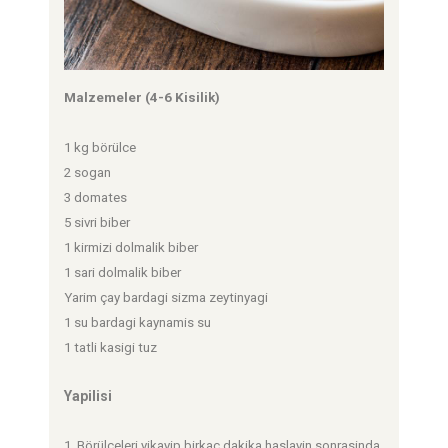
Malzemeler (4-6 Kisilik)
1 kg börülce
2 sogan
3 domates
5 sivri biber
1 kirmizi dolmalik biber
1 sari dolmalik biber
Yarim çay bardagi sizma zeytinyagi
1 su bardagi kaynamis su
1 tatli kasigi tuz
Yapilisi
1. Börülceleri yikayip birkaç dakika haslayin sonrasinda