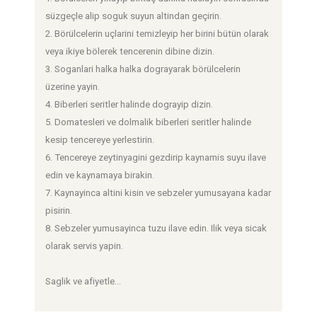
süzgeçle alip soguk suyun altindan geçirin.
2. Börülcelerin uçlarini temizleyip her birini bütün olarak
veya ikiye bölerek tencerenin dibine dizin.
3. Soganlari halka halka dograyarak börülcelerin
üzerine yayin.
4. Biberleri seritler halinde dograyip dizin.
5. Domatesleri ve dolmalik biberleri seritler halinde
kesip tencereye yerlestirin.
6. Tencereye zeytinyagini gezdirip kaynamis suyu ilave
edin ve kaynamaya birakin.
7. Kaynayinca altini kisin ve sebzeler yumusayana kadar
pisirin.
8. Sebzeler yumusayinca tuzu ilave edin. Ilik veya sicak
olarak servis yapin.
Saglik ve afiyetle...