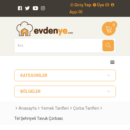
Giriş Yap
Üye Ol
Aşçı Ol
0
KATEGORILER
BÖLGELER
Anasayfa
Yemek Tarifleri
Çorba Tarifleri
Tel Şehriyeli Tavuk Çorbası.