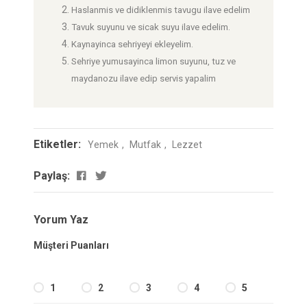
Haslanmis ve didiklenmis tavugu ilave edelim
Tavuk suyunu ve sicak suyu ilave edelim.
Kaynayinca sehriyeyi ekleyelim.
Sehriye yumusayinca limon suyunu, tuz ve
maydanozu ilave edip servis yapalim
Etiketler:
Yemek
Mutfak
Lezzet
Paylaş:
Yorum Yaz
Müşteri Puanları
1
2
3
4
5