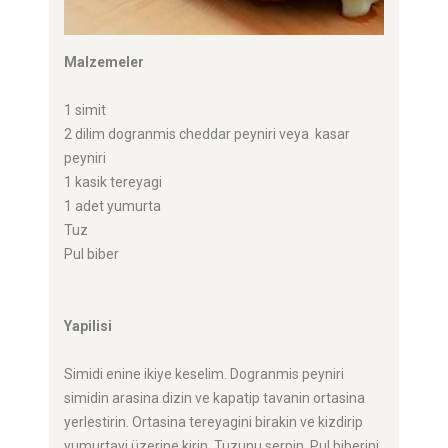
Malzemeler
1 simit
2 dilim dogranmis cheddar peyniri veya kasar
peyniri
1 kasik tereyagi
1 adet yumurta
Tuz
Pul biber
Yapilisi
Simidi enine ikiye keselim. Dogranmis peyniri
simidin arasina dizin ve kapatip tavanin ortasina
yerlestirin. Ortasina tereyagini birakin ve kizdirip
yumurtayi üzerine kirin. Tuzunu serpin. Pul biberini