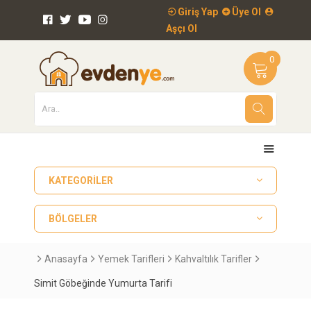
Giriş Yap
Üye Ol
Aşçı Ol
0
KATEGORILER
BÖLGELER
Anasayfa
Yemek Tarifleri
Kahvaltılık Tarifler
Simit Göbeğinde Yumurta Tarifi