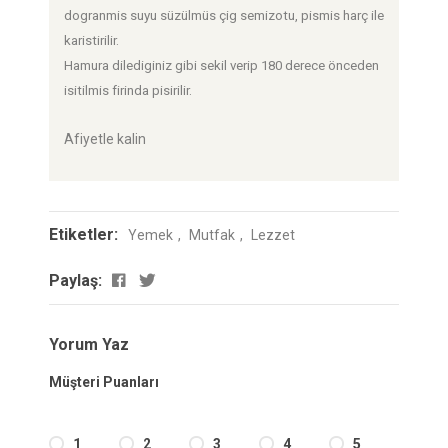
dogranmis suyu süzülmüs çig semizotu, pismis harç ile
karistirilir.
Hamura dilediginiz gibi sekil verip 180 derece önceden
isitilmis firinda pisirilir.
Afiyetle kalin
Etiketler:
Yemek
Mutfak
Lezzet
Paylaş:
Yorum Yaz
Müşteri Puanları
1
2
3
4
5