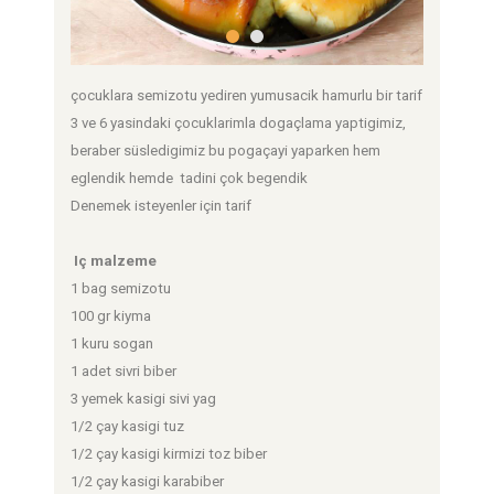
çocuklara semizotu yediren yumusacik hamurlu bir tarif
3 ve 6 yasindaki çocuklarimla dogaçlama yaptigimiz,
beraber süsledigimiz bu pogaçayi yaparken hem
eglendik hemde tadini çok begendik
Denemek isteyenler için tarif
Iç malzeme
1 bag semizotu
100 gr kiyma
1 kuru sogan
1 adet sivri biber
3 yemek kasigi sivi yag
1/2 çay kasigi tuz
1/2 çay kasigi kirmizi toz biber
1/2 çay kasigi karabiber