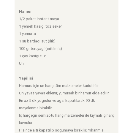
Hamur
1/2 paket instant maya
1 yemek kasigi toz seker
1 yumurta
1 su bardagi süt (ilik)
100 gr tereyagi (eritilmis)
1 çay kasigi tuz
Un
Yapilisi
Hamuru için un hariç tüm malzemeler karistirilir.
Un yavas yavas eklenir, yumusak bir hamur elde edilir.
En az 5 dk yogrulur ve agzi kapatilarak 90 dk
mayalanma birakilir.
Iç harç için semizotu hariç malzemeler ile kiymali iç harç
kavrulur.
Pisince alti kapatilip sogumaya birakilir. Yikanmis