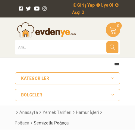
Giriş Yap
Üye Ol
Aşçı Ol
0
KATEGORILER
BÖLGELER
Anasayfa
Yemek Tarifleri
Hamur İşleri
Poğaça
Semizotlu Poğaça